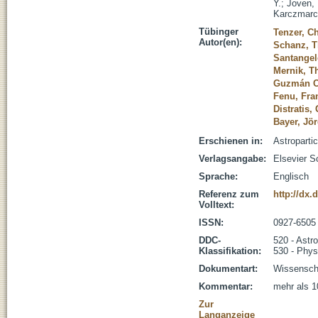
Y.
;
Joven, 
Karczmarc
Tübinger
Tenzer, C
Autor(en):
Schanz, 
Santangel
Mernik, 
Guzmán Ca
Fenu, Fra
Distratis,
Bayer, Jö
Erschienen in:
Astroparti
Verlagsangabe:
Elsevier S
Sprache:
Englisch
Referenz zum
http://dx.
Volltext:
ISSN:
0927-6505
DDC-
520 - Astr
Klassifikation:
530 - Phys
Dokumentart:
Wissenscha
Kommentar:
mehr als 1
Zur
Langanzeige