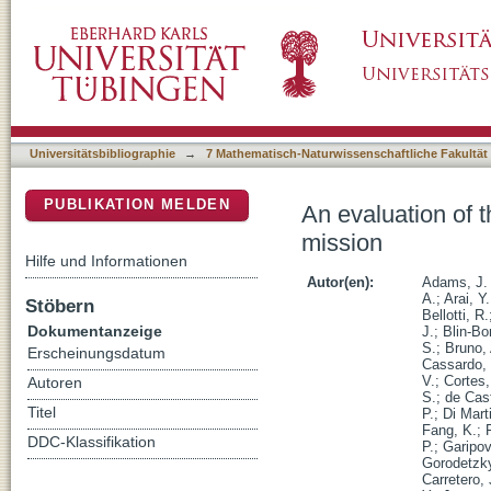
An evaluation of the exposure in nadir obse
DSpace Repositorium (Manakin basiert)
Universitätsbibliographie
→
7 Mathematisch-Naturwissenschaftliche Fakultät
PUBLIKATION MELDEN
An evaluation of 
mission
Hilfe und Informationen
Autor(en):
Adams, J. 
A.
;
Arai, Y.
Stöbern
Bellotti, R.
Dokumentanzeige
J.
;
Blin-Bo
S.
;
Bruno, 
Erscheinungsdatum
Cassardo,
V.
;
Cortes,
Autoren
S.
;
de Cast
Titel
P.
;
Di Mart
Fang, K.
;
DDC-Klassifikation
P.
;
Garipov
Gorodetzky
Carretero, 