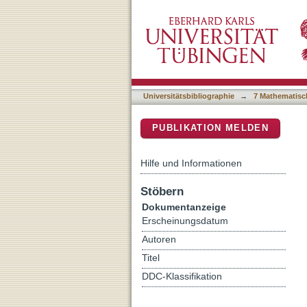
X-ray source population 
DSpace Repositorium (Manakin b
Universitätsbibliographie
→
7 Mathematisc
PUBLIKATION MELDEN
Hilfe und Informationen
Stöbern
Dokumentanzeige
Erscheinungsdatum
Autoren
Titel
DDC-Klassifikation