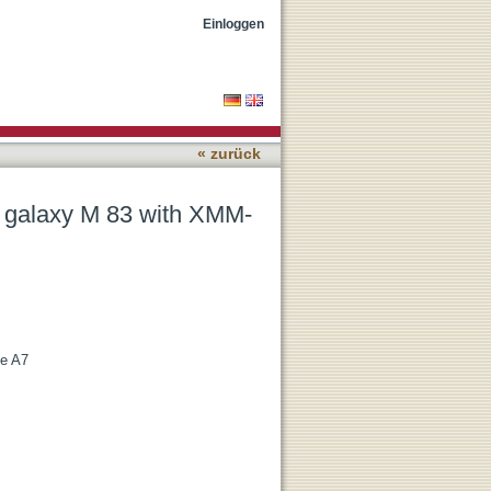
ewton
Einloggen
« zurück
st galaxy M 83 with XMM-
le A7