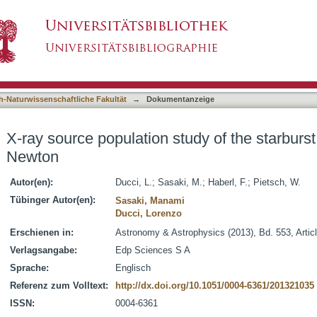
study of the starburst galaxy M 83 with XMM-N
asiert)
h-Naturwissenschaftliche Fakultät
→
Dokumentanzeige
X-ray source population study of the starbur
Newton
Autor(en):
Ducci, L.
;
Sasaki, M.
;
Haberl, F.
;
Pietsch, W.
Tübinger Autor(en):
Sasaki, Manami
Ducci, Lorenzo
Erschienen in:
Astronomy & Astrophysics (2013), Bd. 553, Artic
Verlagsangabe:
Edp Sciences S A
Sprache:
Englisch
Referenz zum Volltext:
http://dx.doi.org/10.1051/0004-6361/201321035
ISSN:
0004-6361