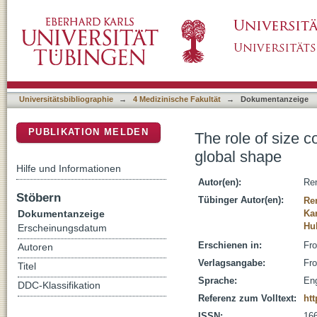
The role of size constancy for the integration
DSpace Repositorium (Manakin basiert)
Universitätsbibliographie
→
4 Medizinische Fakultät
→
Dokumentanzeige
PUBLIKATION MELDEN
The role of size c
global shape
Hilfe und Informationen
Autor(en):
Re
Stöbern
Tübinger Autor(en):
Re
Dokumentanzeige
Ka
Hub
Erscheinungsdatum
Erschienen in:
Fro
Autoren
Verlagsangabe:
Fro
Titel
Sprache:
Eng
DDC-Klassifikation
Referenz zum Volltext:
htt
ISSN:
16