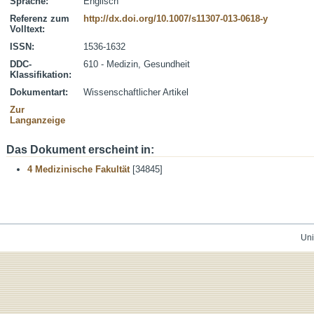
Sprache:
Englisch
Referenz zum
http://dx.doi.org/10.1007/s11307-013-0618-y
Volltext:
ISSN:
1536-1632
DDC-
610 - Medizin, Gesundheit
Klassifikation:
Dokumentart:
Wissenschaftlicher Artikel
Zur
Langanzeige
Das Dokument erscheint in:
4 Medizinische Fakultät
[34845]
Uni