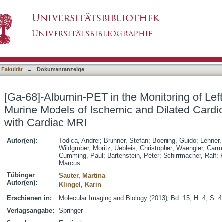
e Monitoring of Left Ventricular Function in M
asiert)
hy: Comparison with Cardiac MRI
 Fakultät
→
Dokumentanzeige
[Ga-68]-Albumin-PET in the Monitoring of Left
Murine Models of Ischemic and Dilated Card
with Cardiac MRI
Autor(en):
Todica, Andrei
;
Brunner, Stefan
;
Boening, Guido
;
Lehner,
Wildgruber, Moritz
;
Uebleis, Christopher
;
Waengler, Car
Cumming, Paul
;
Bartenstein, Peter
;
Schirrmacher, Ralf
;
Marcus
Tübinger
Sauter, Martina
Autor(en):
Klingel, Karin
Erschienen in:
Molecular Imaging and Biology (2013), Bd. 15, H. 4, S. 
Verlagsangabe:
Springer