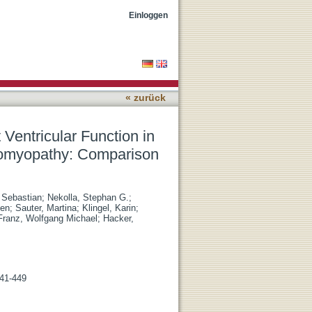
urine Models of Ischemic
Einloggen
« zurück
 Ventricular Function in
iomyopathy: Comparison
 Sebastian
;
Nekolla, Stephan G.
;
men
;
Sauter, Martina
;
Klingel, Karin
;
Franz, Wolfgang Michael
;
Hacker,
441-449