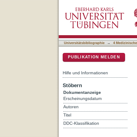
[Ga-68]-Albumin-PET in th
DSpace Repositorium (Manakin b
and Dilated Cardiomyopat
Universitätsbibliographie
→
4 Medizinische
PUBLIKATION MELDEN
Hilfe und Informationen
Stöbern
Dokumentanzeige
Erscheinungsdatum
Autoren
Titel
DDC-Klassifikation