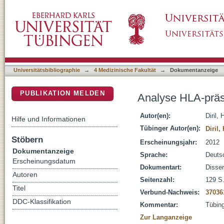
Analyse HLA-präsentierter Peptide aus dem
DSpace Repositorium (Manakin basiert)
Universitätsbibliographie
→
4 Medizinische Fakultät
→
Dokumentanzeige
PUBLIKATION MELDEN
Analyse HLA-präs
Autor(en):
Diril,
Hilfe und Informationen
Tübinger Autor(en):
Diril,
Stöbern
Erscheinungsjahr:
2012
Dokumentanzeige
Sprache:
Deuts
Erscheinungsdatum
Dokumentart:
Disser
Autoren
Seitenzahl:
129 S.
Titel
Verbund-Nachweis:
37036
DDC-Klassifikation
Kommentar:
Tübing
Zur Langanzeige