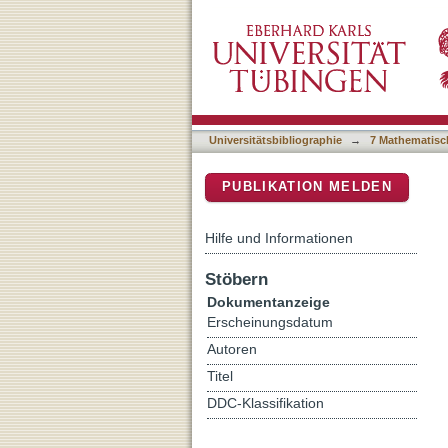
Einfluss von Biphosphona
DSpace Repositorium (Manakin b
Universitätsbibliographie
→
7 Mathematisc
PUBLIKATION MELDEN
Hilfe und Informationen
Stöbern
Dokumentanzeige
Erscheinungsdatum
Autoren
Titel
DDC-Klassifikation