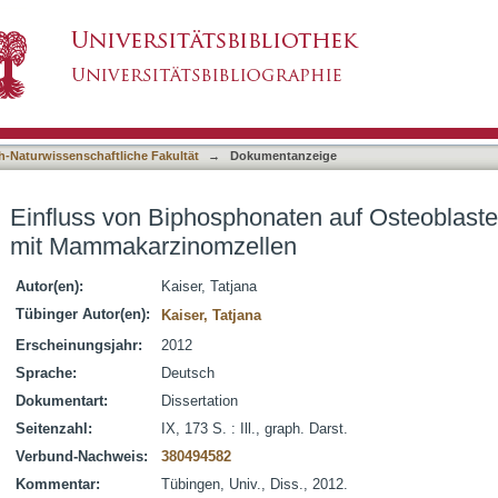
ten auf Osteoblasten und ihre Interaktionen 
asiert)
h-Naturwissenschaftliche Fakultät
→
Dokumentanzeige
Einfluss von Biphosphonaten auf Osteoblasten
mit Mammakarzinomzellen
Autor(en):
Kaiser, Tatjana
Tübinger Autor(en):
Kaiser, Tatjana
Erscheinungsjahr:
2012
Sprache:
Deutsch
Dokumentart:
Dissertation
Seitenzahl:
IX, 173 S. : Ill., graph. Darst.
Verbund-Nachweis:
380494582
Kommentar:
Tübingen, Univ., Diss., 2012.