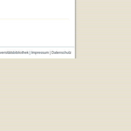
versitätsbibliothek
|
Impressum
|
Datenschutz