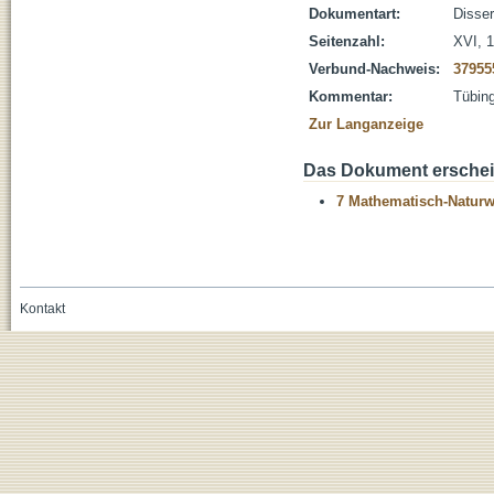
Dokumentart:
Disser
Seitenzahl:
XVI, 1
Verbund-Nachweis:
37955
Kommentar:
Tübing
Zur Langanzeige
Das Dokument erschein
7 Mathematisch-Naturwi
Kontakt