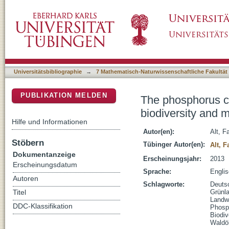
The phosphorus cycle in grassland and forest
DSpace Repositorium (Manakin basiert)
management
Universitätsbibliographie
→
7 Mathematisch-Naturwissenschaftliche Fakultät
PUBLIKATION MELDEN
The phosphorus cy
biodiversity and
Hilfe und Informationen
Autor(en):
Alt, F
Stöbern
Tübinger Autor(en):
Alt, 
Dokumentanzeige
Erscheinungsjahr:
2013
Erscheinungsdatum
Sprache:
Engli
Autoren
Schlagworte:
Deuts
Grünl
Titel
Landwi
DDC-Klassifikation
Phosph
Biodive
Waldö