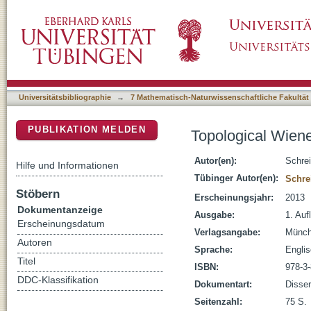
Topological Wiener-Wintner theorems for a
DSpace Repositorium (Manakin basiert)
Universitätsbibliographie
→
7 Mathematisch-Naturwissenschaftliche Fakultät
PUBLIKATION MELDEN
Topological Wien
Autor(en):
Schrei
Hilfe und Informationen
Tübinger Autor(en):
Schre
Stöbern
Erscheinungsjahr:
2013
Dokumentanzeige
Ausgabe:
1. Aufl
Erscheinungsdatum
Verlagsangabe:
Münch
Autoren
Sprache:
Engli
Titel
ISBN:
978-3
DDC-Klassifikation
Dokumentart:
Disser
Seitenzahl:
75 S.