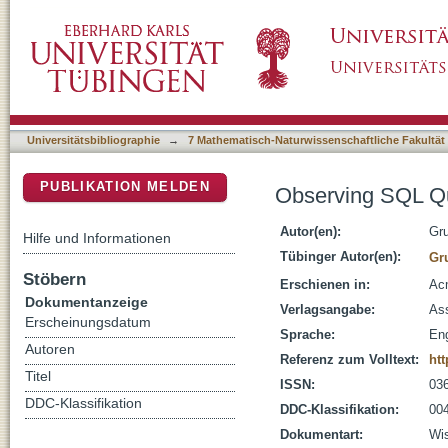
Observing SQL Queries in their Natural Habit
DSpace Repositorium (Manakin basiert)
Universitätsbibliographie
→
7 Mathematisch-Naturwissenschaftliche Fakultät
PUBLIKATION MELDEN
Observing SQL Que
Autor(en):
Gru
Hilfe und Informationen
Tübinger Autor(en):
Gru
Stöbern
Erschienen in:
Acm
Dokumentanzeige
Verlagsangabe:
As
Erscheinungsdatum
Sprache:
Eng
Autoren
Referenz zum Volltext:
htt
Titel
ISSN:
03
DDC-Klassifikation
DDC-Klassifikation:
004
Dokumentart:
Wis