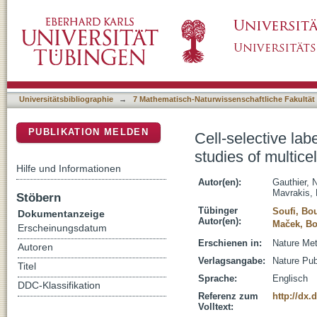
Cell-selective labeling using amino acid precu
DSpace Repositorium (Manakin basiert)
environments
Universitätsbibliographie
→
7 Mathematisch-Naturwissenschaftliche Fakultät
PUBLIKATION MELDEN
Cell-selective lab
studies of multice
Hilfe und Informationen
Autor(en):
Gauthier, 
Mavrakis, 
Stöbern
Tübinger
Soufi, Bo
Dokumentanzeige
Autor(en):
Maček, Bo
Erscheinungsdatum
Erschienen in:
Nature Met
Autoren
Verlagsangabe:
Nature Pub
Titel
Sprache:
Englisch
DDC-Klassifikation
Referenz zum
http://dx
Volltext: