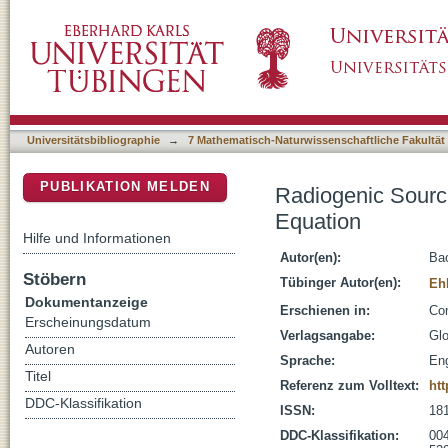
Radiogenic Source Identification for the Hel
DSpace Repositorium (Manakin basiert)
Universitätsbibliographie
→
7 Mathematisch-Naturwissenschaftliche Fakultät
PUBLIKATION MELDEN
Radiogenic Source
Equation
Hilfe und Informationen
Autor(en):
Ba
Stöbern
Tübinger Autor(en):
Eh
Dokumentanzeige
Erschienen in:
Com
Erscheinungsdatum
Verlagsangabe:
Glo
Autoren
Sprache:
Eng
Titel
Referenz zum Volltext:
htt
DDC-Klassifikation
ISSN:
18
DDC-Klassifikation:
004