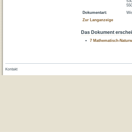
530
55
Dokumentart:
Wis
Zur Langanzeige
Das Dokument erschein
7 Mathematisch-Naturwi
Kontakt