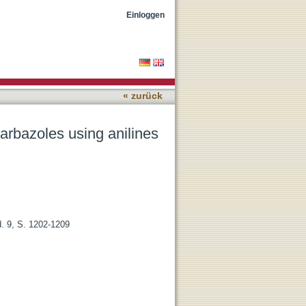
d cyclic diaryliodonium
Einloggen
« zurück
arbazoles using anilines
d. 9, S. 1202-1209