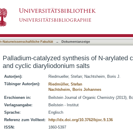
esis of N-arylated carbazoles using anilines an
asiert)
h-Naturwissenschaftliche Fakultät
→
Dokumentanzeige
Palladium-catalyzed synthesis of N-arylated c
and cyclic diaryliodonium salts
Autor(en):
Riedmueller, Stefan
;
Nachtsheim, Boris J.
Tübinger Autor(en):
Riedmüller, Stefan
Nachtsheim, Boris Johannes
Erschienen in:
Beilstein Journal of Organic Chemistry (2013), B
Verlagsangabe:
Beilstein - Institut
Sprache:
Englisch
Referenz zum Volltext:
http://dx.doi.org/10.3762/bjoc.9.136
ISSN:
1860-5397