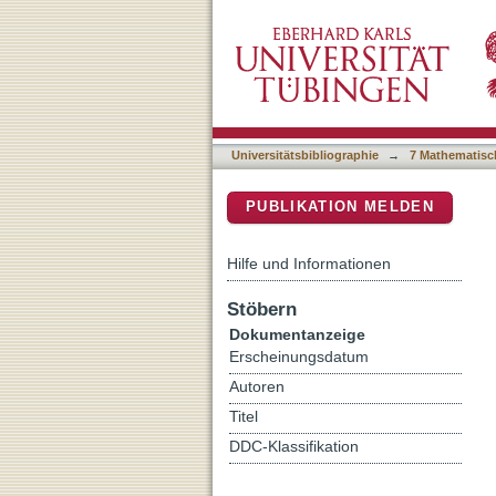
Palladium-catalyzed synth
DSpace Repositorium (Manakin b
salts
Universitätsbibliographie
→
7 Mathematisc
PUBLIKATION MELDEN
Hilfe und Informationen
Stöbern
Dokumentanzeige
Erscheinungsdatum
Autoren
Titel
DDC-Klassifikation