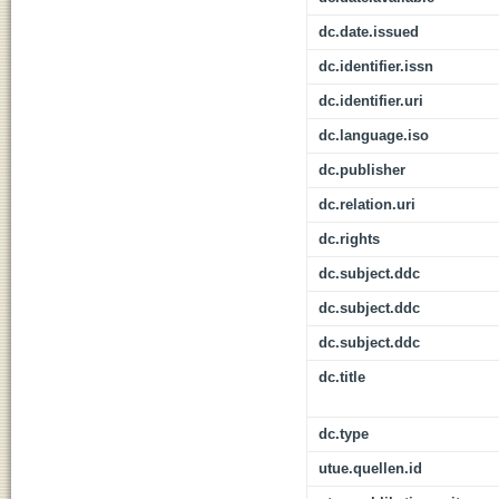
dc.date.issued
dc.identifier.issn
dc.identifier.uri
dc.language.iso
dc.publisher
dc.relation.uri
dc.rights
dc.subject.ddc
dc.subject.ddc
dc.subject.ddc
dc.title
dc.type
utue.quellen.id