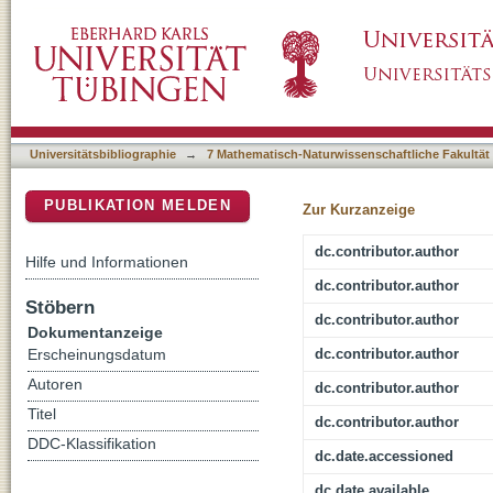
The AT(2) Domain of KirCI Loads Malonyl Ex
DSpace Repositorium (Manakin basiert)
Universitätsbibliographie
→
7 Mathematisch-Naturwissenschaftliche Fakultät
PUBLIKATION MELDEN
Zur Kurzanzeige
dc.contributor.author
Hilfe und Informationen
dc.contributor.author
Stöbern
dc.contributor.author
Dokumentanzeige
dc.contributor.author
Erscheinungsdatum
Autoren
dc.contributor.author
Titel
dc.contributor.author
DDC-Klassifikation
dc.date.accessioned
dc.date.available