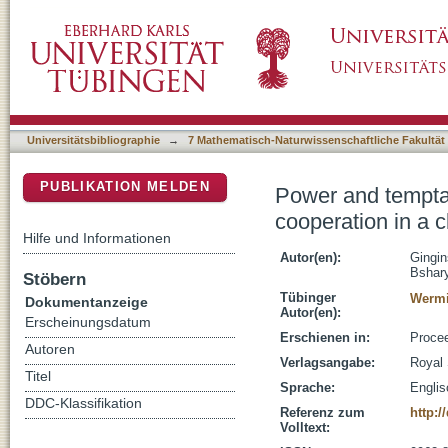
Power and temptation cause shifts between e
DSpace Repositorium (Manakin basiert)
mutualism
Universitätsbibliographie
→
7 Mathematisch-Naturwissenschaftliche Fakultät
PUBLIKATION MELDEN
Power and temptat
cooperation in a 
Hilfe und Informationen
Autor(en):
Gingi
Bshar
Stöbern
Tübinger
Wermi
Dokumentanzeige
Autor(en):
Erscheinungsdatum
Erschienen in:
Procee
Autoren
Verlagsangabe:
Royal
Titel
Sprache:
Englis
DDC-Klassifikation
Referenz zum
http:/
Volltext: