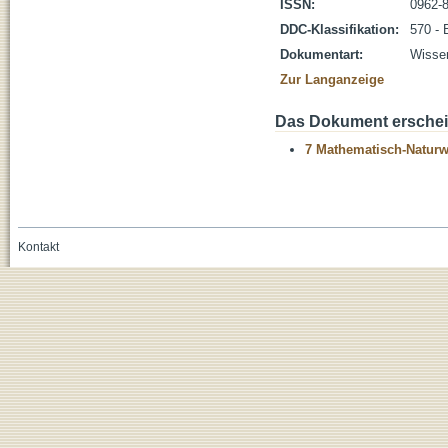
ISSN:
0962-
DDC-Klassifikation:
570 - 
Dokumentart:
Wissen
Zur Langanzeige
Das Dokument erschein
7 Mathematisch-Naturwi
Kontakt