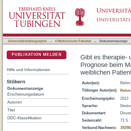
Gibt es therapie- und tumorbedingte Faktore
DSpace Repositorium (Manakin basiert)
Mammakarzinom bei männlichen im Vergleich 
Universitätsbibliographie
→
4 Medizinische Fakultät
→
Dokumentanzeige
PUBLIKATION MELDEN
Gibt es therapie-
Prognose beim Ma
Hilfe und Informationen
weiblichen Patient
Stöbern
Autor(en):
Rehm,
Dokumentanzeige
Tübinger Autor(en):
Rehm
Erscheinungsdatum
Erscheinungsjahr:
2013
Autoren
Sprache:
Deuts
Titel
Dokumentart:
Disser
DDC-Klassifikation
Seitenzahl:
73 S. 
Verbund-Nachweis:
39298