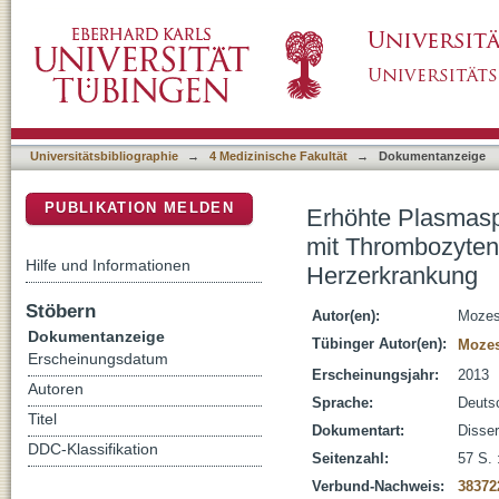
Erhöhte Plasmaspiegel von Adipozytokinen
DSpace Repositorium (Manakin basiert)
Thrombozytenaktivierung bei Patienten mit 
Universitätsbibliographie
→
4 Medizinische Fakultät
→
Dokumentanzeige
PUBLIKATION MELDEN
Erhöhte Plasmasp
mit Thrombozytena
Hilfe und Informationen
Herzerkrankung
Stöbern
Autor(en):
Mozes,
Dokumentanzeige
Tübinger Autor(en):
Mozes
Erscheinungsdatum
Erscheinungsjahr:
2013
Autoren
Sprache:
Deuts
Titel
Dokumentart:
Disser
DDC-Klassifikation
Seitenzahl:
57 S. :
Verbund-Nachweis:
38372