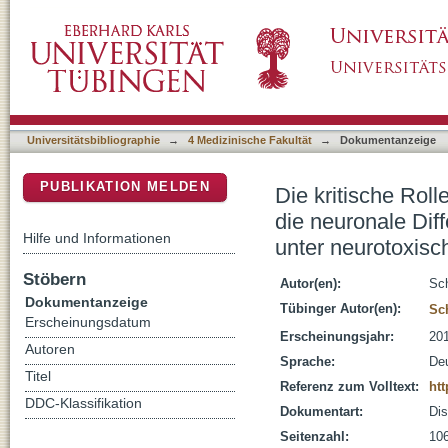
Die kritische Rolle von EPO auf das Überleben
DSpace Repositorium (Manakin basiert)
Differenzierung von mesenchymalen Stammz
Universitätsbibliographie
→
4 Medizinische Fakultät
→
Dokumentanzeige
PUBLIKATION MELDEN
Die kritische Roll
die neuronale Di
Hilfe und Informationen
unter neurotoxis
Stöbern
Autor(en):
Sch
Dokumentanzeige
Tübinger Autor(en):
Sc
Erscheinungsdatum
Erscheinungsjahr:
20
Autoren
Sprache:
De
Titel
Referenz zum Volltext:
ht
DDC-Klassifikation
Dokumentart:
Dis
Seitenzahl:
106