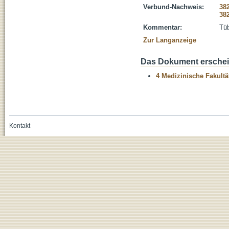
Verbund-Nachweis:
38
38
Kommentar:
Tüb
Zur Langanzeige
Das Dokument erschein
4 Medizinische Fakultä
Kontakt