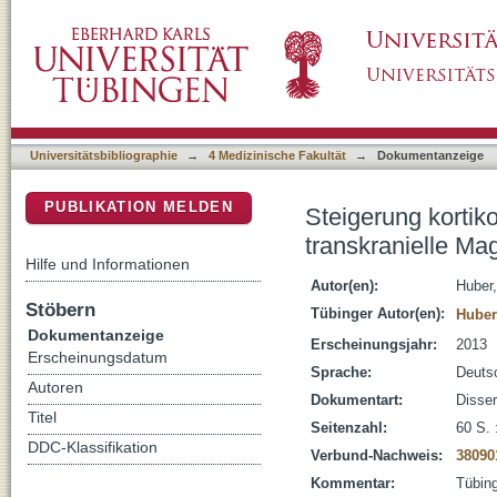
Steigerung kortiko-kortikaler Kopplung durch 
DSpace Repositorium (Manakin basiert)
Universitätsbibliographie
→
4 Medizinische Fakultät
→
Dokumentanzeige
PUBLIKATION MELDEN
Steigerung kortiko
transkranielle Ma
Hilfe und Informationen
Autor(en):
Huber,
Stöbern
Tübinger Autor(en):
Huber
Dokumentanzeige
Erscheinungsjahr:
2013
Erscheinungsdatum
Sprache:
Deuts
Autoren
Dokumentart:
Disser
Titel
Seitenzahl:
60 S. :
DDC-Klassifikation
Verbund-Nachweis:
38090
Kommentar:
Tübing