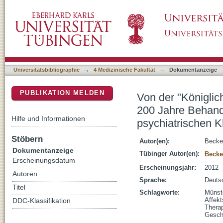
Von der "Königlichen Irrenanstalt" zur Spezi
DSpace Repositorium (Manakin basiert)
affektiven Störungen in einer psychiatrischen
Universitätsbibliographie
→
4 Medizinische Fakultät
→
Dokumentanzeige
PUBLIKATION MELDEN
Von der "Königlich
200 Jahre Behandl
Hilfe und Informationen
psychiatrischen Kl
Stöbern
Autor(en):
Becker
Dokumentanzeige
Tübinger Autor(en):
Becker
Erscheinungsdatum
Erscheinungsjahr:
2012
Autoren
Sprache:
Deuts
Titel
Schlagworte:
Münste
Affekt
DDC-Klassifikation
Thera
Gesch