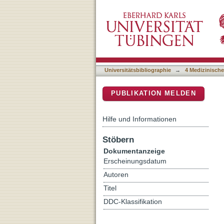
Compliance der hygienisch
DSpace Repositorium (Manakin b
einer Interventionsstudie
Universitätsbibliographie
→
4 Medizinische
PUBLIKATION MELDEN
Hilfe und Informationen
Stöbern
Dokumentanzeige
Erscheinungsdatum
Autoren
Titel
DDC-Klassifikation