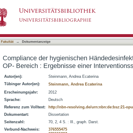
en Händedesinfektion bei Beschäftigten im O
asiert)
 Fakultät
→
Dokumentanzeige
Compliance der hygienischen Händedesinfekti
OP- Bereich : Ergebnisse einer Interventions
Autor(en):
Steinmann, Andrea Ecaterina
Tübinger Autor(en):
Steinmann, Andrea Ecaterina
Erscheinungsjahr:
2012
Sprache:
Deutsch
Referenz zum Volltext:
http://nbn-resolving.de/urn:nbn:de:bsz:21-op
Dokumentart:
Dissertation
Seitenzahl:
70, 2, 4 S. : Ill., graph. Darst.
Verbund-Nachweis:
376555475