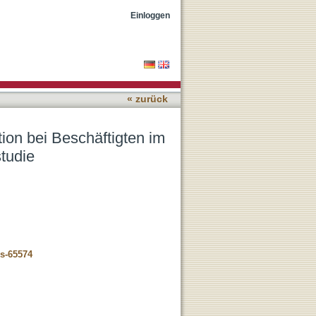
P- Bereich : Ergebnisse
Einloggen
« zurück
on bei Beschäftigten im
studie
us-65574