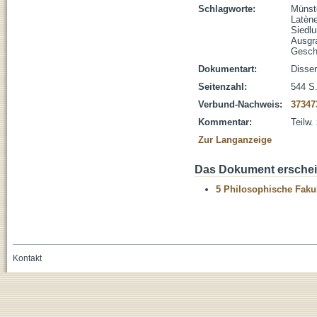
Schlagworte:
Münst
Latèn
Siedlu
Ausgr
Gesch
Dokumentart:
Disser
Seitenzahl:
544 S.
Verbund-Nachweis:
37347
Kommentar:
Teilw.
Zur Langanzeige
Das Dokument erschein
5 Philosophische Fakul
Kontakt