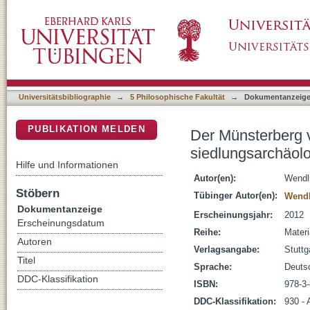
Der Münsterberg von Breisach in der Spätlat
DSpace Repositorium (Manakin basiert)
am Oberrhein
Universitätsbibliographie
→
5 Philosophische Fakultät
→
Dokumentanzeig
PUBLIKATION MELDEN
Der Münsterberg vo
siedlungsarchäo
Hilfe und Informationen
Autor(en):
Wendli
Stöbern
Tübinger Autor(en):
Wendl
Dokumentanzeige
Erscheinungsjahr:
2012
Erscheinungsdatum
Reihe:
Materi
Autoren
Verlagsangabe:
Stuttg
Titel
Sprache:
Deuts
DDC-Klassifikation
ISBN:
978-3
DDC-Klassifikation:
930 - 