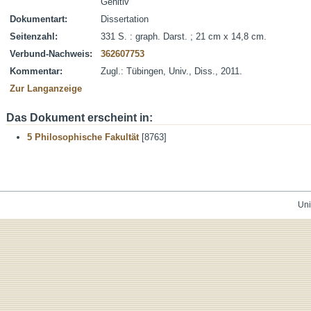
Genitiv
Dokumentart:
Dissertation
Seitenzahl:
331 S. : graph. Darst. ; 21 cm x 14,8 cm.
Verbund-Nachweis:
362607753
Kommentar:
Zugl.: Tübingen, Univ., Diss., 2011.
Zur Langanzeige
Das Dokument erscheint in:
5 Philosophische Fakultät
[8763]
Uni