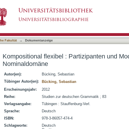
Partizipanten und Modifikatoren in der Nominal
asiert)
he Fakultät
→
Dokumentanzeige
Kompositional flexibel : Partizipanten und Mod
Nominaldomäne
Autor(en):
Bücking, Sebastian
Tübinger Autor(en):
Bücking, Sebastian
Erscheinungsjahr:
2012
Reihe:
Studien zur deutschen Grammatik ; 83
Verlagsangabe:
Tübingen : Stauffenburg-Verl.
Sprache:
Deutsch
ISBN:
978-3-86057-474-4
Schlagworte:
Deutsch