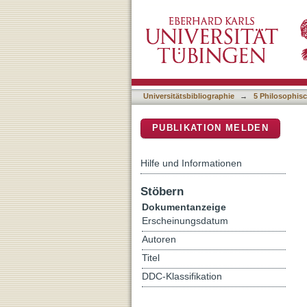
Kompositional flexibel : 
DSpace Repositorium (Manakin b
Universitätsbibliographie
→
5 Philosophisc
PUBLIKATION MELDEN
Hilfe und Informationen
Stöbern
Dokumentanzeige
Erscheinungsdatum
Autoren
Titel
DDC-Klassifikation