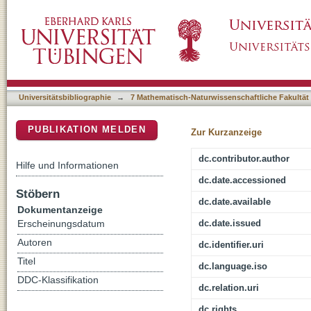
Ca2+ activated Cl- channel ANO6 and voltage 
DSpace Repositorium (Manakin basiert)
Universitätsbibliographie
→
7 Mathematisch-Naturwissenschaftliche Fakultät
PUBLIKATION MELDEN
Zur Kurzanzeige
dc.contributor.author
Hilfe und Informationen
dc.date.accessioned
Stöbern
dc.date.available
Dokumentanzeige
dc.date.issued
Erscheinungsdatum
Autoren
dc.identifier.uri
Titel
dc.language.iso
DDC-Klassifikation
dc.relation.uri
dc.rights