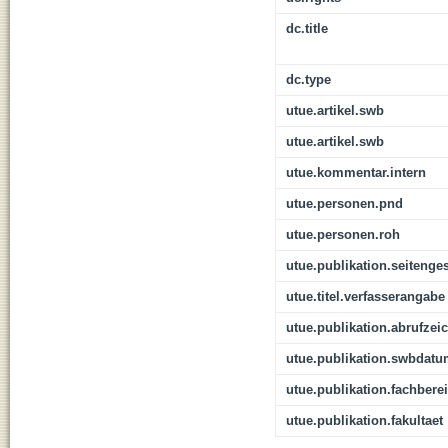
dc.title
dc.type
utue.artikel.swb
utue.artikel.swb
utue.kommentar.intern
utue.personen.pnd
utue.personen.roh
utue.publikation.seitenge
utue.titel.verfasserangabe
utue.publikation.abrufzei
utue.publikation.swbdat
utue.publikation.fachbere
utue.publikation.fakultaet