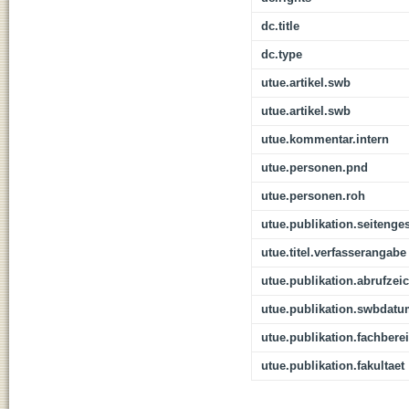
dc.title
dc.type
utue.artikel.swb
utue.artikel.swb
utue.kommentar.intern
utue.personen.pnd
utue.personen.roh
utue.publikation.seitenge
utue.titel.verfasserangabe
utue.publikation.abrufzei
utue.publikation.swbdat
utue.publikation.fachbere
utue.publikation.fakultaet