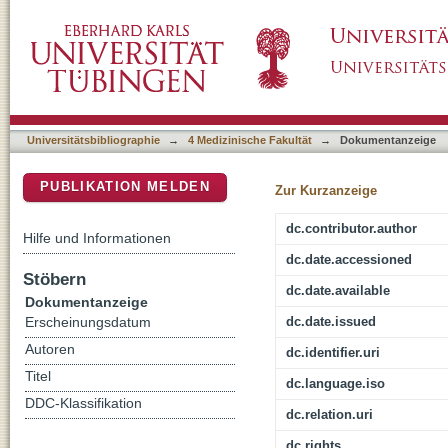
Binswangers Asyl Bellevue 1876 - 1880
DSpace Repositorium (Manakin basiert)
Universitätsbibliographie
→
4 Medizinische Fakultät
→
Dokumentanzeige
PUBLIKATION MELDEN
Zur Kurzanzeige
dc.contributor.author
Hilfe und Informationen
dc.date.accessioned
Stöbern
dc.date.available
Dokumentanzeige
dc.date.issued
Erscheinungsdatum
Autoren
dc.identifier.uri
Titel
dc.language.iso
DDC-Klassifikation
dc.relation.uri
dc.rights