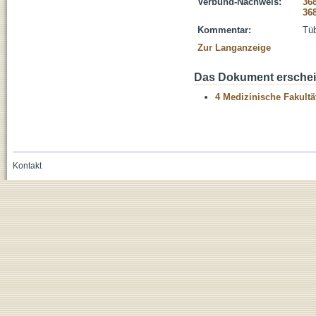
Verbund-Nachweis:
36
36
Kommentar:
Tüb
Zur Langanzeige
Das Dokument erschein
4 Medizinische Fakultä
Kontakt