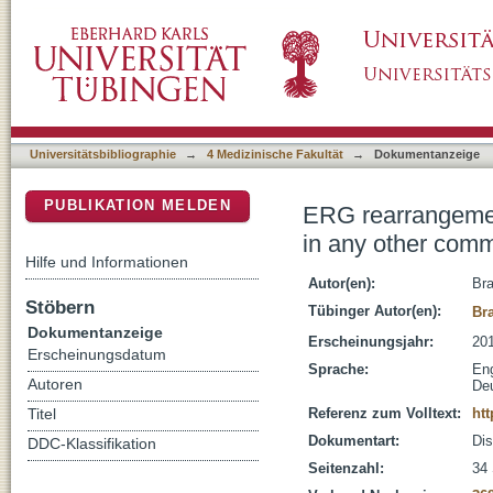
ERG rearrangement is specific to prostate c
DSpace Repositorium (Manakin basiert)
Universitätsbibliographie
→
4 Medizinische Fakultät
→
Dokumentanzeige
PUBLIKATION MELDEN
ERG rearrangement
in any other com
Hilfe und Informationen
Autor(en):
Bra
Stöbern
Tübinger Autor(en):
Br
Dokumentanzeige
Erscheinungsjahr:
20
Erscheinungsdatum
Sprache:
Eng
Autoren
De
Referenz zum Volltext:
ht
Titel
Dokumentart:
Dis
DDC-Klassifikation
Seitenzahl:
34 