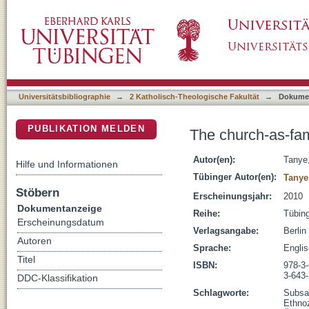
The church-as-family and ethnocentrism in s
DSpace Repositorium (Manakin basiert)
Universitätsbibliographie
→
2 Katholisch-Theologische Fakultät
→
Dokume
PUBLIKATION MELDEN
The church-as-fam
Autor(en):
Tanye,
Hilfe und Informationen
Tübinger Autor(en):
Tanye
Stöbern
Erscheinungsjahr:
2010
Dokumentanzeige
Reihe:
Tübing
Erscheinungsdatum
Verlagsangabe:
Berlin
Autoren
Sprache:
Engli
Titel
ISBN:
978-3
3-643
DDC-Klassifikation
Schlagworte:
Subsa
Ethno