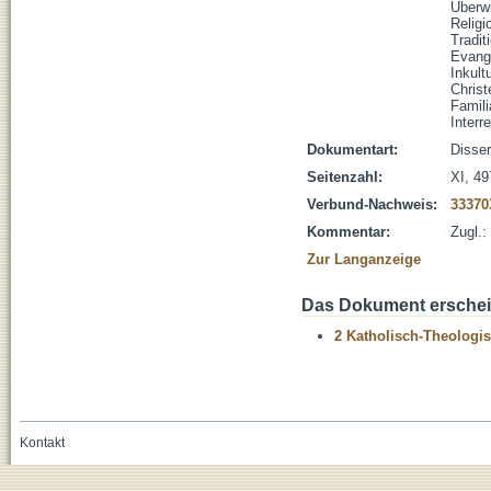
Überw
Religi
Tradit
Evange
Inkult
Chris
Famili
Interr
Dokumentart:
Disser
Seitenzahl:
XI, 49
Verbund-Nachweis:
33370
Kommentar:
Zugl.:
Zur Langanzeige
Das Dokument erschein
2 Katholisch-Theologis
Kontakt