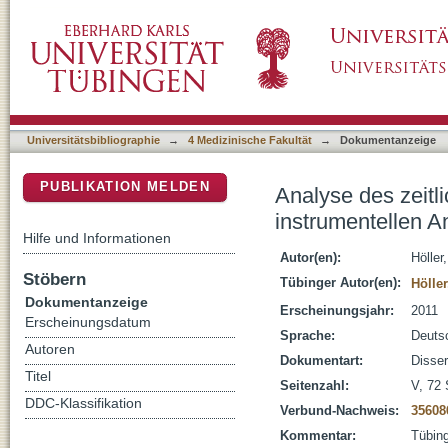
Analyse des zeitlichen Aufbaus der statische
DSpace Repositorium (Manakin basiert)
Analyseverfahrens
Universitätsbibliographie
→
4 Medizinische Fakultät
→
Dokumentanzeige
PUBLIKATION MELDEN
Analyse des zeitl
instrumentellen A
Hilfe und Informationen
Autor(en):
Höller
Stöbern
Tübinger Autor(en):
Höller
Dokumentanzeige
Erscheinungsjahr:
2011
Erscheinungsdatum
Sprache:
Deuts
Autoren
Dokumentart:
Disser
Titel
Seitenzahl:
V, 72 S
DDC-Klassifikation
Verbund-Nachweis:
35608
Kommentar:
Tübing