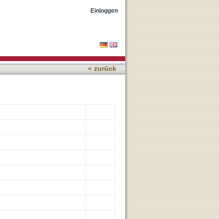
with Low ATP
Einloggen
« zurück