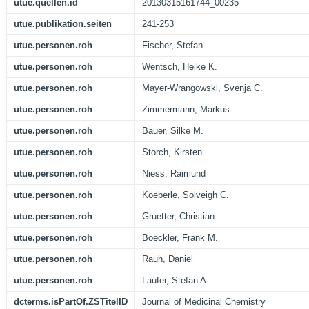
utue.quellen.id
20130315161744_00235
utue.publikation.seiten
241-253
utue.personen.roh
Fischer, Stefan
utue.personen.roh
Wentsch, Heike K.
utue.personen.roh
Mayer-Wrangowski, Svenja C.
utue.personen.roh
Zimmermann, Markus
utue.personen.roh
Bauer, Silke M.
utue.personen.roh
Storch, Kirsten
utue.personen.roh
Niess, Raimund
utue.personen.roh
Koeberle, Solveigh C.
utue.personen.roh
Gruetter, Christian
utue.personen.roh
Boeckler, Frank M.
utue.personen.roh
Rauh, Daniel
utue.personen.roh
Laufer, Stefan A.
dcterms.isPartOf.ZSTitelID
Journal of Medicinal Chemistry