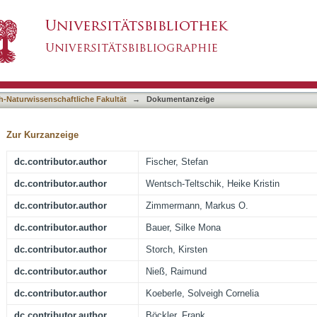
Mitogen-Activated Protein Kinase Inhibitors 
asiert)
tanding Whole Blood Activity
h-Naturwissenschaftliche Fakultät
→
Dokumentanzeige
Zur Kurzanzeige
dc.contributor.author
Fischer, Stefan
dc.contributor.author
Wentsch-Teltschik, Heike Kristin
dc.contributor.author
Zimmermann, Markus O.
dc.contributor.author
Bauer, Silke Mona
dc.contributor.author
Storch, Kirsten
dc.contributor.author
Nieß, Raimund
dc.contributor.author
Koeberle, Solveigh Cornelia
dc.contributor.author
Böckler, Frank