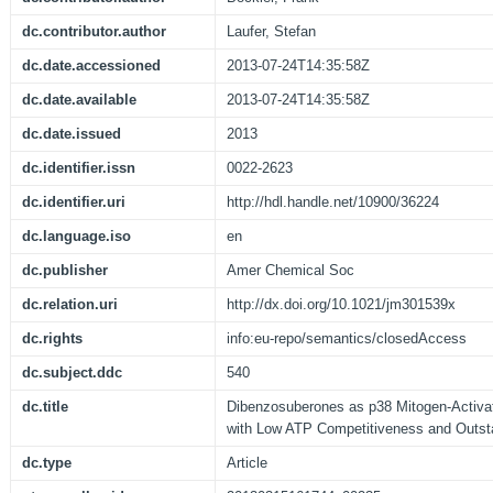
dc.contributor.author
Laufer, Stefan
dc.date.accessioned
2013-07-24T14:35:58Z
dc.date.available
2013-07-24T14:35:58Z
dc.date.issued
2013
dc.identifier.issn
0022-2623
dc.identifier.uri
http://hdl.handle.net/10900/36224
dc.language.iso
en
dc.publisher
Amer Chemical Soc
dc.relation.uri
http://dx.doi.org/10.1021/jm301539x
dc.rights
info:eu-repo/semantics/closedAccess
dc.subject.ddc
540
dc.title
Dibenzosuberones as p38 Mitogen-Activate
with Low ATP Competitiveness and Outsta
dc.type
Article