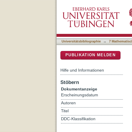
Dibenzosuberones as p38 
DSpace Repositorium (Manakin b
Competitiveness and Outs
Universitätsbibliographie
→
7 Mathematisc
PUBLIKATION MELDEN
Hilfe und Informationen
Stöbern
Dokumentanzeige
Erscheinungsdatum
Autoren
Titel
DDC-Klassifikation