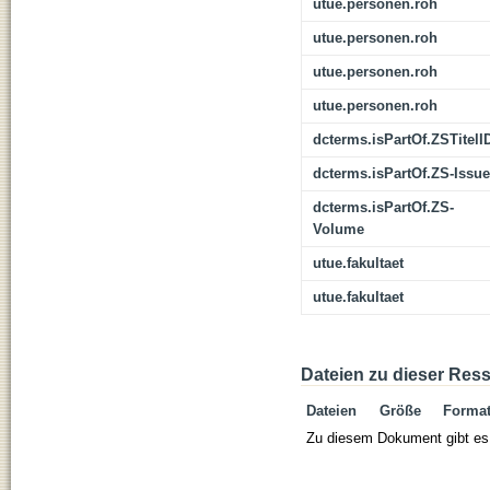
utue.personen.roh
utue.personen.roh
utue.personen.roh
utue.personen.roh
dcterms.isPartOf.ZSTitelI
dcterms.isPartOf.ZS-Issue
dcterms.isPartOf.ZS-
Volume
utue.fakultaet
utue.fakultaet
Dateien zu dieser Res
Dateien
Größe
Forma
Zu diesem Dokument gibt es 