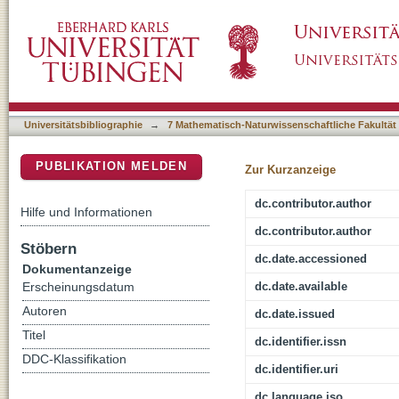
Identification of two-component system AfsQ1
DSpace Repositorium (Manakin basiert)
Streptomyces coelicolor
Universitätsbibliographie
→
7 Mathematisch-Naturwissenschaftliche Fakultät
PUBLIKATION MELDEN
Zur Kurzanzeige
dc.contributor.author
Hilfe und Informationen
dc.contributor.author
Stöbern
dc.date.accessioned
Dokumentanzeige
dc.date.available
Erscheinungsdatum
Autoren
dc.date.issued
Titel
dc.identifier.issn
DDC-Klassifikation
dc.identifier.uri
dc.language.iso