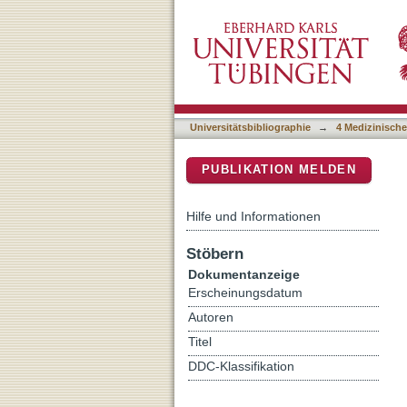
Complement activation in
DSpace Repositorium (Manakin b
reduced birthweight
Universitätsbibliographie
→
4 Medizinische
PUBLIKATION MELDEN
Hilfe und Informationen
Stöbern
Dokumentanzeige
Erscheinungsdatum
Autoren
Titel
DDC-Klassifikation