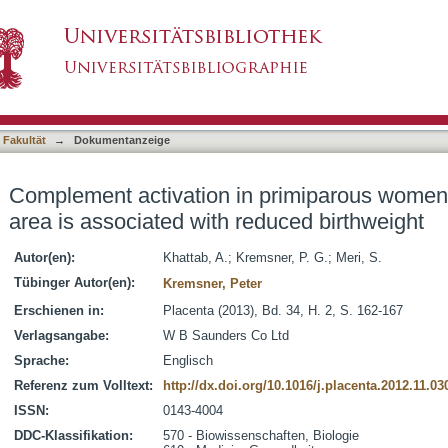
 primiparous women from a malaria endemic are
asiert)
 Fakultät
→
Dokumentanzeige
Complement activation in primiparous women
area is associated with reduced birthweight
Autor(en):
Khattab, A.
;
Kremsner, P. G.
;
Meri, S.
Tübinger Autor(en):
Kremsner, Peter
Erschienen in:
Placenta (2013), Bd. 34, H. 2, S. 162-167
Verlagsangabe:
W B Saunders Co Ltd
Sprache:
Englisch
Referenz zum Volltext:
http://dx.doi.org/10.1016/j.placenta.2012.11.03
ISSN:
0143-4004
DDC-Klassifikation:
570 - Biowissenschaften, Biologie