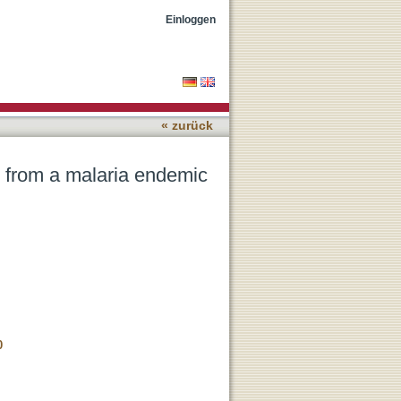
a is associated with
Einloggen
« zurück
 from a malaria endemic
0