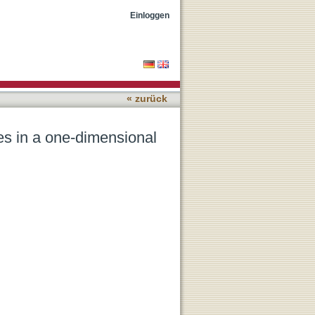
al lattice
Einloggen
« zurück
es in a one-dimensional