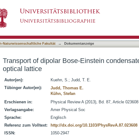
Einstein condensates in a one-dimensional optic
asiert)
h-Naturwissenschaftliche Fakultät
→
Dokumentanzeige
Transport of dipolar Bose-Einstein condensat
optical lattice
Autor(en):
Kuehn, S.
;
Judd, T. E.
Tübinger Autor(en):
Judd, Thomas E.
Kühn, Stefan
Erschienen in:
Physical Review A (2013), Bd. 87, Article 023608
Verlagsangabe:
Amer Physical Soc
Sprache:
Englisch
Referenz zum Volltext:
http://dx.doi.org/10.1103/PhysRevA.87.023608
ISSN:
1050-2947