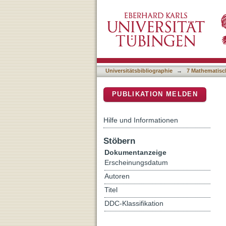
Transport of dipolar Bose-
DSpace Repositorium (Manakin b
Universitätsbibliographie
→
7 Mathematisc
PUBLIKATION MELDEN
Hilfe und Informationen
Stöbern
Dokumentanzeige
Erscheinungsdatum
Autoren
Titel
DDC-Klassifikation