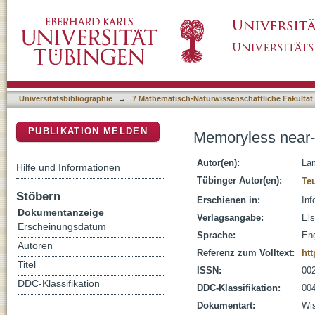
Memoryless near-collisions, revisited
DSpace Repositorium (Manakin basiert)
Universitätsbibliographie
→
7 Mathematisch-Naturwissenschaftliche Fakultät
PUBLIKATION MELDEN
Memoryless near-co
Autor(en):
Lam
Hilfe und Informationen
Tübinger Autor(en):
Teu
Stöbern
Erschienen in:
Inf
Dokumentanzeige
Verlagsangabe:
Els
Erscheinungsdatum
Sprache:
Eng
Autoren
Referenz zum Volltext:
htt
Titel
ISSN:
00
DDC-Klassifikation
DDC-Klassifikation:
004
Dokumentart:
Wis