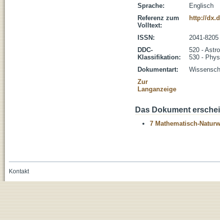
Sprache:
Englisch
Referenz zum
http://dx.
Volltext:
ISSN:
2041-8205
DDC-
520 - Astr
Klassifikation:
530 - Phys
Dokumentart:
Wissenscha
Zur
Langanzeige
Das Dokument erschein
7 Mathematisch-Naturwi
Kontakt