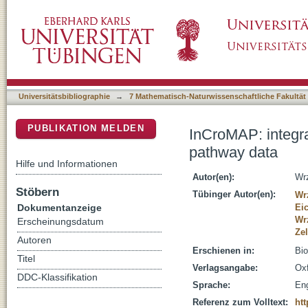
InCroMAP: integrated analysis of cross-plat
DSpace Repositorium (Manakin basiert)
Universitätsbibliographie
→
7 Mathematisch-Naturwissenschaftliche Fakultät
PUBLIKATION MELDEN
InCroMAP: integra
pathway data
Hilfe und Informationen
Autor(en):
Wr
Stöbern
Tübinger Autor(en):
Wr
Dokumentanzeige
Ei
Wr
Erscheinungsdatum
Zel
Autoren
Erschienen in:
Bio
Titel
Verlagsangabe:
Oxf
DDC-Klassifikation
Sprache:
Eng
Referenz zum Volltext:
htt