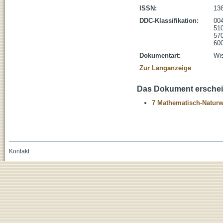
ISSN:
13
DDC-Klassifikation:
004
510
570
600
Dokumentart:
Wis
Zur Langanzeige
Das Dokument erschein
7 Mathematisch-Naturwi
Kontakt