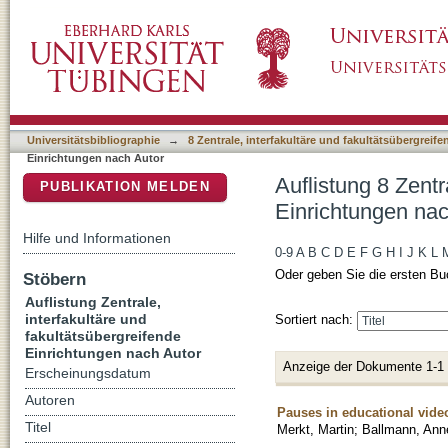
Auflistung 8 Zentrale, interfakultäre und fak
DSpace Repositorium (Manakin basiert)
"Ballmann, Anne"
Universitätsbibliographie
→
8 Zentrale, interfakultäre und fakultätsübergreif
Einrichtungen nach Autor
Auflistung 8 Zentr
PUBLIKATION MELDEN
Einrichtungen na
Hilfe und Informationen
0-9
A
B
C
D
E
F
G
H
I
J
K
L
Oder geben Sie die ersten Bu
Stöbern
Auflistung Zentrale,
interfakultäre und
Sortiert nach:
fakultätsübergreifende
Einrichtungen nach Autor
Anzeige der Dokumente 1-1
Erscheinungsdatum
Autoren
Pauses in educational video
Titel
Merkt, Martin
;
Ballmann, Ann