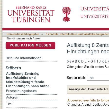
Auflistung 8 Zentrale, interfakultäre und fak
DSpace Repositorium (Manakin basiert)
Jeremy"
Universitätsbibliographie
→
8 Zentrale, interfakultäre und fakultätsübergreif
Einrichtungen nach Autor
Auflistung 8 Zentr
PUBLIKATION MELDEN
Einrichtungen nac
Hilfe und Informationen
0-9
A
B
C
D
E
F
G
H
I
J
K
L
Oder geben Sie die ersten Bu
Stöbern
Auflistung Zentrale,
interfakultäre und
Sortiert nach:
fakultätsübergreifende
Einrichtungen nach Autor
Anzeige der Dokumente 1-1
Erscheinungsdatum
Autoren
A covered eye fails to foll
Titel
Chandna, Arvind
;
Badler, Je