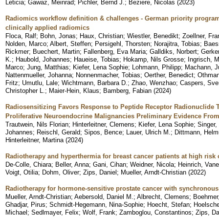
Leticia
;
Gawaz, Meinrad
;
Pichler, Bernd J.
;
Beziere, Nicolas
(
2023
)
Radiomics workflow definition & challenges - German priority progr
clinically applied radiomics
Floca, Ralf
;
Bohn, Jonas
;
Haux, Christian
;
Wiestler, Benedikt
;
Zoellner, Fr
Nolden, Marco
;
Albert, Steffen
;
Persigehl, Thorsten
;
Norajitra, Tobias
;
Baess
Rickmer
;
Buechert, Martin
;
Fallenberg, Eva Maria
;
Galldiks, Norbert
;
Gerke
K.
;
Haubold, Johannes
;
Haueise, Tobias
;
Hokamp, Nils Grosse
;
Ingrisch, 
Marco
;
Jung, Matthias
;
Kiefer, Lena Sophie
;
Lohmann, Philipp
;
Machann, J
Nattenmueller, Johanna
;
Nonnenmacher, Tobias
;
Oerther, Benedict
;
Othman
Fritz
;
Umutlu, Lale
;
Wichtmann, Barbara D.
;
Zhao, Wenzhao
;
Caspers, Sve
Christopher L.
;
Maier-Hein, Klaus
;
Bamberg, Fabian
(
2024
)
Radiosensitizing Favors Response to Peptide Receptor Radionuclide T
Proliferative Neuroendocrine Malignancies Preliminary Evidence From 
Trautwein, Nils Florian
;
Hinterleitner, Clemens
;
Kiefer, Lena Sophie
;
Singer,
Johannes
;
Reischl, Gerald
;
Sipos, Bence
;
Lauer, Ulrich M.
;
Dittmann, Helm
Hinterleitner, Martina
(
2024
)
Radiotherapy and hyperthermia for breast cancer patients at high risk 
De-Colle, Chiara
;
Beller, Anna
;
Gani, Cihan
;
Weidner, Nicola
;
Heinrich, Van
Voigt, Otilia
;
Dohm, Oliver
;
Zips, Daniel
;
Mueller, Arndt-Christian
(
2022
)
Radiotherapy for hormone-sensitive prostate cancer with synchronous
Mueller, Arndt-Christian
;
Aebersold, Daniel M.
;
Albrecht, Clemens
;
Boehmer,
Ghadjar, Pirus
;
Schmidt-Hegemann, Nina-Sophie
;
Hoecht, Stefan
;
Hoelsche
Michael
;
Sedlmayer, Felix
;
Wolf, Frank
;
Zamboglou, Constantinos
;
Zips, Da