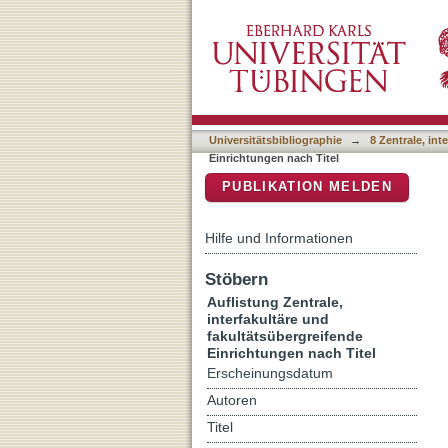
Auflistung 8 Zentrale, int
DSpace Repositorium (Manakin b
Universitätsbibliographie
→
8 Zentrale, in
Einrichtungen nach Titel
PUBLIKATION MELDEN
Hilfe und Informationen
Stöbern
Auflistung Zentrale,
interfakultäre und
fakultätsübergreifende
Einrichtungen nach Titel
Erscheinungsdatum
Autoren
Titel