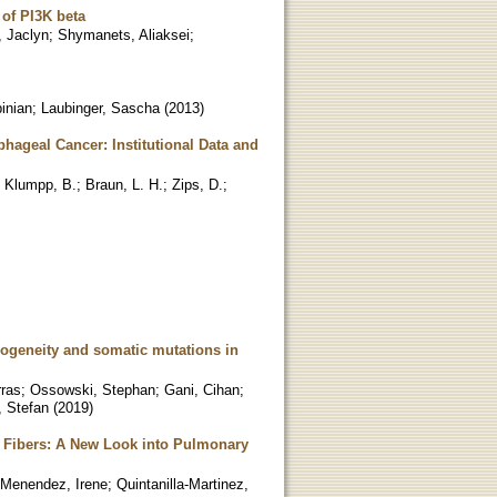
of PI3K beta
, Jaclyn
;
Shymanets, Aliaksei
;
inian
;
Laubinger, Sascha
(
2013
)
hageal Cancer: Institutional Data and
;
Klumpp, B.
;
Braun, L. H.
;
Zips, D.
;
rogeneity and somatic mutations in
rras
;
Ossowski, Stephan
;
Gani, Cihan
;
, Stefan
(
2019
)
x Fibers: A New Look into Pulmonary
Menendez, Irene
;
Quintanilla-Martinez,