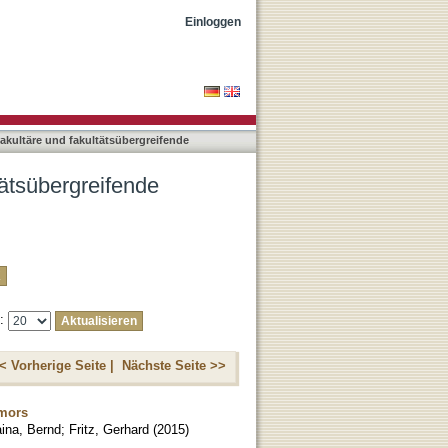
ngen nach Titel
Einloggen
rfakultäre und fakultätsübergreifende
ltätsübergreifende
e:
< Vorherige Seite |
Nächste Seite >>
umors
ina, Bernd
;
Fritz, Gerhard
(
2015
)