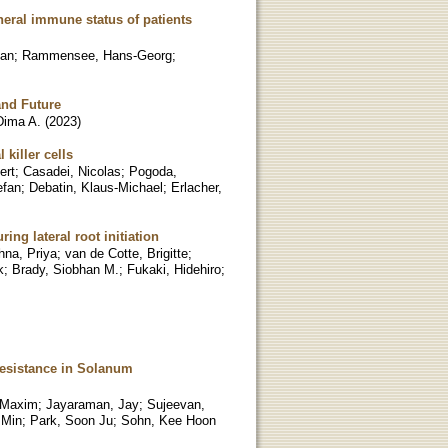
heral immune status of patients
han
;
Rammensee, Hans-Georg
;
and Future
ima A.
(
2023
)
killer cells
ert
;
Casadei, Nicolas
;
Pogoda,
efan
;
Debatin, Klaus-Michael
;
Erlacher,
ing lateral root initiation
na, Priya
;
van de Cotte, Brigitte
;
k
;
Brady, Siobhan M.
;
Fukaki, Hidehiro
;
 Resistance in Solanum
 Maxim
;
Jayaraman, Jay
;
Sujeevan,
 Min
;
Park, Soon Ju
;
Sohn, Kee Hoon