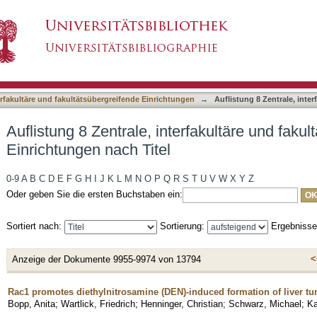
erfakultäre und fakultätsübergreifende Einrichtu
asiert)
terfakultäre und fakultätsübergreifende Einrichtungen
→
Auflistung 8 Zentrale, inte
Auflistung 8 Zentrale, interfakultäre und faku
Einrichtungen nach Titel
0-9
A
B
C
D
E
F
G
H
I
J
K
L
M
N
O
P
Q
R
S
T
U
V
W
X
Y
Z
Oder geben Sie die ersten Buchstaben ein:
Sortiert nach:
Sortierung:
Ergebniss
<
Anzeige der Dokumente 9955-9974 von 13794
Rac1 promotes diethylnitrosamine (DEN)-induced formation of liver t
Bopp, Anita
;
Wartlick, Friedrich
;
Henninger, Christian
;
Schwarz, Michael
;
Ka