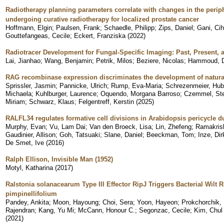
Radiotherapy planning parameters correlate with changes in the perip
undergoing curative radiotherapy for localized prostate cancer
Hoffmann, Elgin
;
Paulsen, Frank
;
Schaedle, Philipp
;
Zips, Daniel
;
Gani, Ci
Gouttefangeas, Cecile
;
Eckert, Franziska
(
2022
)
Radiotracer Development for Fungal-Specific Imaging: Past, Present, 
Lai, Jianhao
;
Wang, Benjamin
;
Petrik, Milos
;
Beziere, Nicolas
;
Hammoud, D
RAG recombinase expression discriminates the development of natural 
Sprissler, Jasmin
;
Pannicke, Ulrich
;
Rump, Eva-Maria
;
Schrezenmeier, Hub
Michaela
;
Kuhlburger, Laurence
;
Oquendo, Morgana Barroso
;
Czemmel, St
Miriam
;
Schwarz, Klaus
;
Felgentreff, Kerstin
(
2025
)
RALFL34 regulates formative cell divisions in Arabidopsis pericycle dur
Murphy, Evan
;
Vu, Lam Dai
;
Van den Broeck, Lisa
;
Lin, Zhefeng
;
Ramakrish
Gaudinier, Allison
;
Goh, Tatsuaki
;
Slane, Daniel
;
Beeckman, Tom
;
Inze, Dir
De Smet, Ive
(
2016
)
Ralph Ellison, Invisible Man (1952)
Motyl, Katharina
(
2017
)
Ralstonia solanacearum Type III Effector RipJ Triggers Bacterial Wilt
pimpinellifolium
Pandey, Ankita
;
Moon, Hayoung
;
Choi, Sera
;
Yoon, Hayeon
;
Prokchorchik,
Rajendran
;
Kang, Yu Mi
;
McCann, Honour C.
;
Segonzac, Cecile
;
Kim, Chul
(
2021
)