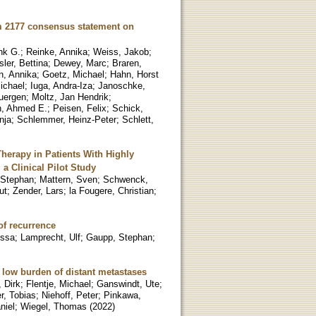
am 2177 consensus statement on
ank G.
;
Reinke, Annika
;
Weiss, Jakob
;
ler, Bettina
;
Dewey, Marc
;
Braren,
n, Annika
;
Goetz, Michael
;
Hahn, Horst
Michael
;
Iuga, Andra-Iza
;
Janoschke,
uergen
;
Moltz, Jan Hendrik
;
, Ahmed E.
;
Peisen, Felix
;
Schick,
nja
;
Schlemmer, Heinz-Peter
;
Schlett,
herapy in Patients With Highly
a Clinical Pilot Study
 Stephan
;
Mattern, Sven
;
Schwenck,
ut
;
Zender, Lars
;
la Fougere, Christian
;
of recurrence
essa
;
Lamprecht, Ulf
;
Gaupp, Stephan
;
 low burden of distant metastases
 Dirk
;
Flentje, Michael
;
Ganswindt, Ute
;
r, Tobias
;
Niehoff, Peter
;
Pinkawa,
niel
;
Wiegel, Thomas
(
2022
)