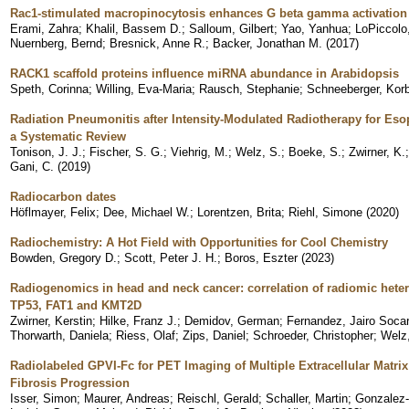
Rac1-stimulated macropinocytosis enhances G beta gamma activation 
Erami, Zahra
;
Khalil, Bassem D.
;
Salloum, Gilbert
;
Yao, Yanhua
;
LoPiccolo
Nuernberg, Bernd
;
Bresnick, Anne R.
;
Backer, Jonathan M.
(
2017
)
RACK1 scaffold proteins influence miRNA abundance in Arabidopsis
Speth, Corinna
;
Willing, Eva-Maria
;
Rausch, Stephanie
;
Schneeberger, Korb
Radiation Pneumonitis after Intensity-Modulated Radiotherapy for Esop
a Systematic Review
Tonison, J. J.
;
Fischer, S. G.
;
Viehrig, M.
;
Welz, S.
;
Boeke, S.
;
Zwirner, K.
Gani, C.
(
2019
)
Radiocarbon dates
Höflmayer, Felix
;
Dee, Michael W.
;
Lorentzen, Brita
;
Riehl, Simone
(
2020
)
Radiochemistry: A Hot Field with Opportunities for Cool Chemistry
Bowden, Gregory D.
;
Scott, Peter J. H.
;
Boros, Eszter
(
2023
)
Radiogenomics in head and neck cancer: correlation of radiomic hete
TP53, FAT1 and KMT2D
Zwirner, Kerstin
;
Hilke, Franz J.
;
Demidov, German
;
Fernandez, Jairo Soca
Thorwarth, Daniela
;
Riess, Olaf
;
Zips, Daniel
;
Schroeder, Christopher
;
Welz
Radiolabeled GPVI-Fc for PET Imaging of Multiple Extracellular Matri
Fibrosis Progression
Isser, Simon
;
Maurer, Andreas
;
Reischl, Gerald
;
Schaller, Martin
;
Gonzalez-