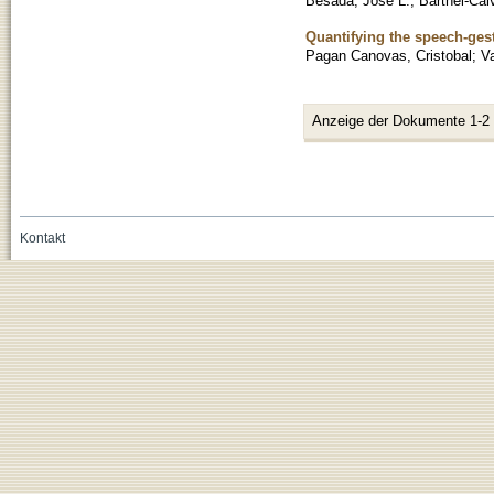
Besada, Jose L.
;
Barthel-Cal
Quantifying the speech-gest
Pagan Canovas, Cristobal
;
Va
Anzeige der Dokumente 1-2
Kontakt