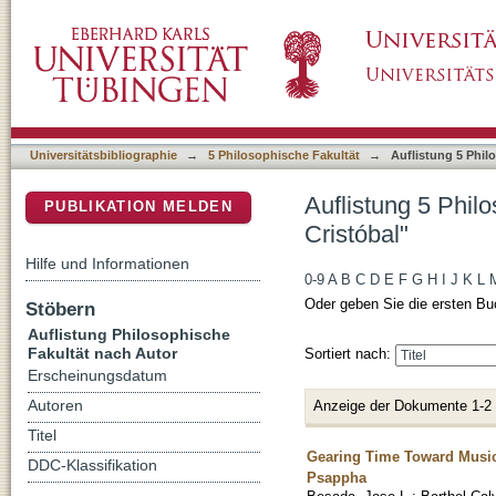
Auflistung 5 Philosophische Fakultät nach A
DSpace Repositorium (Manakin basiert)
Universitätsbibliographie
→
5 Philosophische Fakultät
→
Auflistung 5 Phil
Auflistung 5 Phil
PUBLIKATION MELDEN
Cristóbal"
Hilfe und Informationen
0-9
A
B
C
D
E
F
G
H
I
J
K
L
Oder geben Sie die ersten Bu
Stöbern
Auflistung Philosophische
Fakultät nach Autor
Sortiert nach:
Erscheinungsdatum
Anzeige der Dokumente 1-2
Autoren
Titel
Gearing Time Toward Musica
DDC-Klassifikation
Psappha