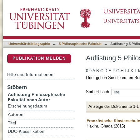
Auflistung 5 Philosophische Fakultät nach A
DSpace Repositorium (Manakin basiert)
Universitätsbibliographie
→
5 Philosophische Fakultät
→
Auflistung 5 Phil
Auflistung 5 Phil
PUBLIKATION MELDEN
0-9
A
B
C
D
E
F
G
H
I
J
K
L
Hilfe und Informationen
Oder geben Sie die ersten Bu
Stöbern
Sortiert nach:
Auflistung Philosophische
Fakultät nach Autor
Erscheinungsdatum
Anzeige der Dokumente 1-1
Autoren
Französische Klavierschule
Titel
Hakim, Ghada
(
2015
)
DDC-Klassifikation