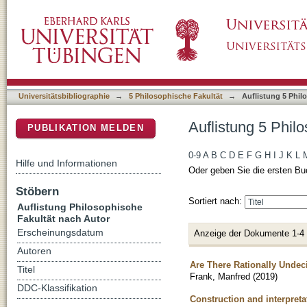
Auflistung 5 Philosophische Fakultät nach Au
DSpace Repositorium (Manakin basiert)
Universitätsbibliographie
→
5 Philosophische Fakultät
→
Auflistung 5 Phil
Auflistung 5 Phil
PUBLIKATION MELDEN
0-9
A
B
C
D
E
F
G
H
I
J
K
L
Hilfe und Informationen
Oder geben Sie die ersten Bu
Stöbern
Sortiert nach:
Auflistung Philosophische
Fakultät nach Autor
Erscheinungsdatum
Anzeige der Dokumente 1-4
Autoren
Are There Rationally Unde
Titel
Frank, Manfred
(
2019
)
DDC-Klassifikation
Construction and interpretat