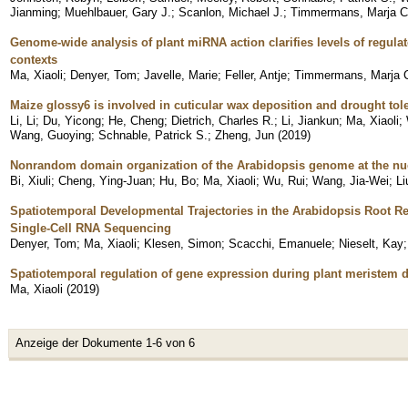
Jianming
;
Muehlbauer, Gary J.
;
Scanlon, Michael J.
;
Timmermans, Marja C.
Genome-wide analysis of plant miRNA action clarifies levels of regul
contexts
Ma, Xiaoli
;
Denyer, Tom
;
Javelle, Marie
;
Feller, Antje
;
Timmermans, Marja C
Maize glossy6 is involved in cuticular wax deposition and drought tol
Li, Li
;
Du, Yicong
;
He, Cheng
;
Dietrich, Charles R.
;
Li, Jiankun
;
Ma, Xiaoli
;
Wang, Guoying
;
Schnable, Patrick S.
;
Zheng, Jun
(
2019
)
Nonrandom domain organization of the Arabidopsis genome at the nuc
Bi, Xiuli
;
Cheng, Ying-Juan
;
Hu, Bo
;
Ma, Xiaoli
;
Wu, Rui
;
Wang, Jia-Wei
;
Li
Spatiotemporal Developmental Trajectories in the Arabidopsis Root 
Single-Cell RNA Sequencing
Denyer, Tom
;
Ma, Xiaoli
;
Klesen, Simon
;
Scacchi, Emanuele
;
Nieselt, Kay
Spatiotemporal regulation of gene expression during plant meristem
Ma, Xiaoli
(
2019
)
Anzeige der Dokumente 1-6 von 6