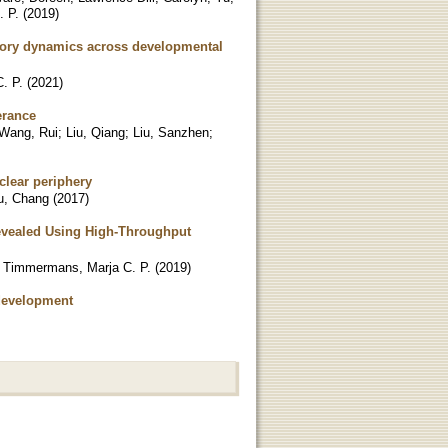
 P.
(
2019
)
atory dynamics across developmental
. P.
(
2021
)
erance
Wang, Rui
;
Liu, Qiang
;
Liu, Sanzhen
;
lear periphery
u, Chang
(
2017
)
Revealed Using High-Throughput
;
Timmermans, Marja C. P.
(
2019
)
 development