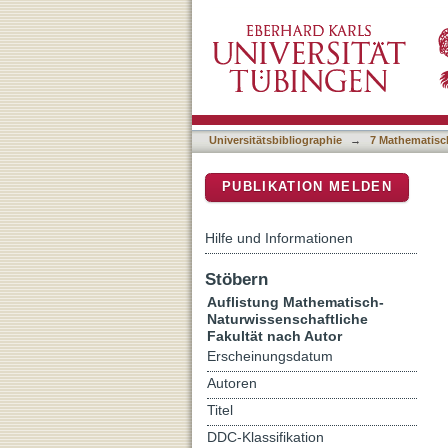
Auflistung 7 Mathematisch
DSpace Repositorium (Manakin b
Universitätsbibliographie
→
7 Mathematisc
PUBLIKATION MELDEN
Hilfe und Informationen
Stöbern
Auflistung Mathematisch-
Naturwissenschaftliche
Fakultät nach Autor
Erscheinungsdatum
Autoren
Titel
DDC-Klassifikation