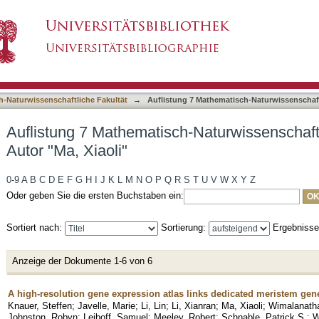
-Naturwissenschaftliche Fakultät nach Autor "M
asiert)
h-Naturwissenschaftliche Fakultät
→
Auflistung 7 Mathematisch-Naturwissenschaft
Auflistung 7 Mathematisch-Naturwissenschaft
Autor "Ma, Xiaoli"
0-9
A
B
C
D
E
F
G
H
I
J
K
L
M
N
O
P
Q
R
S
T
U
V
W
X
Y
Z
Oder geben Sie die ersten Buchstaben ein:
Sortiert nach:
Sortierung:
Ergebniss
Anzeige der Dokumente 1-6 von 6
A high-resolution gene expression atlas links dedicated meristem genes
Knauer, Steffen
;
Javelle, Marie
;
Li, Lin
;
Li, Xianran
;
Ma, Xiaoli
;
Wimalanatha
Johnston, Robyn
;
Leiboff, Samuel
;
Meeley, Robert
;
Schnable, Patrick S.
;
W