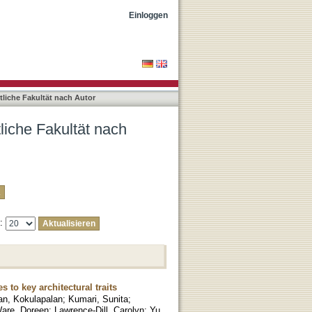
a, Xiaoli"
Einloggen
liche Fakultät nach Autor
liche Fakultät nach
e:
 to key architectural traits
n, Kokulapalan
;
Kumari, Sunita
;
are, Doreen
;
Lawrence-Dill, Carolyn
;
Yu,