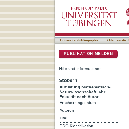
Auflistung 7 Mathematisc
DSpace Repositorium (Manakin b
Universitätsbibliographie
→
7 Mathematisc
PUBLIKATION MELDEN
Hilfe und Informationen
Stöbern
Auflistung Mathematisch-
Naturwissenschaftliche
Fakultät nach Autor
Erscheinungsdatum
Autoren
Titel
DDC-Klassifikation