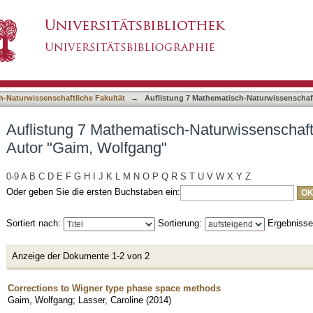
h-Naturwissenschaftliche Fakultät nach Autor 
asiert)
h-Naturwissenschaftliche Fakultät
→
Auflistung 7 Mathematisch-Naturwissenschaft
Auflistung 7 Mathematisch-Naturwissenschaft
Autor "Gaim, Wolfgang"
0-9
A
B
C
D
E
F
G
H
I
J
K
L
M
N
O
P
Q
R
S
T
U
V
W
X
Y
Z
Oder geben Sie die ersten Buchstaben ein:
Sortiert nach:
Sortierung:
Ergebniss
Anzeige der Dokumente 1-2 von 2
Corrections to Wigner type phase space methods
Gaim, Wolfgang
;
Lasser, Caroline
(
2014
)