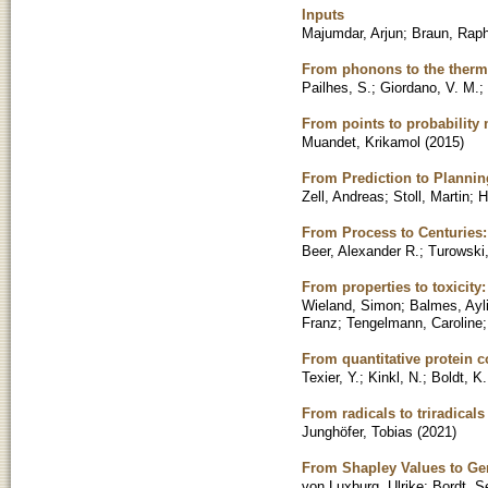
Inputs
Majumdar, Arjun
;
Braun, Raph
From phonons to the thermal
Pailhes, S.
;
Giordano, V. M.
;
From points to probability 
Muandet, Krikamol
(
2015
)
From Prediction to Plannin
Zell, Andreas
;
Stoll, Martin
;
H
From Process to Centuries:
Beer, Alexander R.
;
Turowski
From properties to toxicity
Wieland, Simon
;
Balmes, Ayl
Franz
;
Tengelmann, Caroline
From quantitative protein 
Texier, Y.
;
Kinkl, N.
;
Boldt, K.
From radicals to triradicals
Junghöfer, Tobias
(
2021
)
From Shapley Values to Ge
von Luxburg, Ulrike
;
Bordt, S