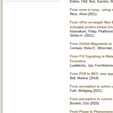
Kühne, Olaf
;
Berr, Karsten
;
W
From nose to lung : using s
Renz, Alina
(
2021
)
From off-to on-target: New
activated protein kinase ki
Kloevekorn, Philip
;
Pfaffenrot
Stefan A.
(
2021
)
From Orbital Magnetism to
Cornean, Horia D.
;
Moscolari
From P-II Signaling to Met
Formation
Lueddecke, Jan
;
Forchhamme
From PCR to NGS, new appro
Ball, Markus
(
2014
)
From perception to action u
Fuhl, Wolfgang
(
2021
)
From perception to cctions
Bonetto, Elia
(
2025
)
From Phase to Phenomenon: 