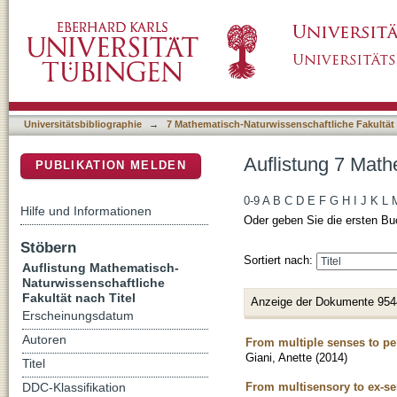
Auflistung 7 Mathematisch-Naturwissenschaftl
DSpace Repositorium (Manakin basiert)
Universitätsbibliographie
→
7 Mathematisch-Naturwissenschaftliche Fakultät
Auflistung 7 Math
PUBLIKATION MELDEN
0-9
A
B
C
D
E
F
G
H
I
J
K
L
Hilfe und Informationen
Oder geben Sie die ersten Bu
Stöbern
Sortiert nach:
Auflistung Mathematisch-
Naturwissenschaftliche
Fakultät nach Titel
Anzeige der Dokumente 954
Erscheinungsdatum
Autoren
From multiple senses to pe
Giani, Anette
(
2014
)
Titel
From multisensory to ex-se
DDC-Klassifikation