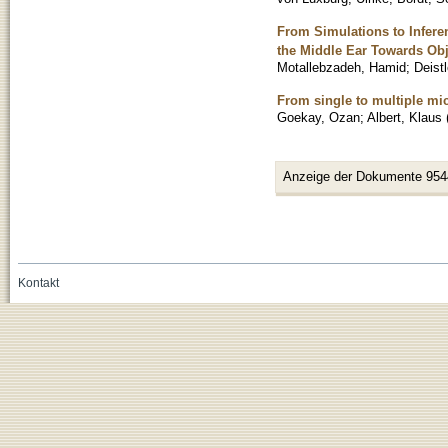
From Simulations to Infere
the Middle Ear Towards Obj
Motallebzadeh, Hamid
;
Deistl
From single to multiple mic
Goekay, Ozan
;
Albert, Klaus
Anzeige der Dokumente 954
Kontakt