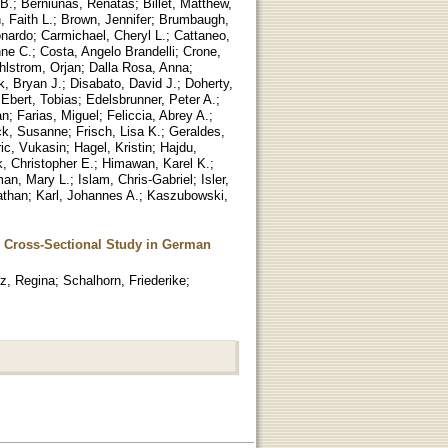
 B.
;
Berniunas, Renatas
;
Billet, Matthew,
, Faith L.
;
Brown, Jennifer
;
Brumbaugh,
onardo
;
Carmichael, Cheryl L.
;
Cattaneo,
ne C.
;
Costa, Angelo Brandelli
;
Crone,
hlstrom, Orjan
;
Dalla Rosa, Anna
;
k, Bryan J.
;
Disabato, David J.
;
Doherty,
;
Ebert, Tobias
;
Edelsbrunner, Peter A.
;
an
;
Farias, Miguel
;
Feliccia, Abrey A.
;
ck, Susanne
;
Frisch, Lisa K.
;
Geraldes,
ric, Vukasin
;
Hagel, Kristin
;
Hajdu,
, Christopher E.
;
Himawan, Karel K.
;
man, Mary L.
;
Islam, Chris-Gabriel
;
Isler,
athan
;
Karl, Johannes A.
;
Kaszubowski,
 A Cross-Sectional Study in German
lz, Regina
;
Schalhorn, Friederike
;