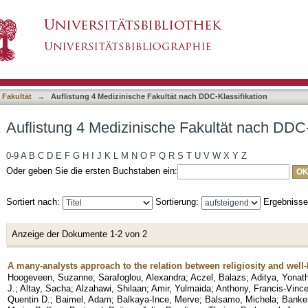
 Fakultät nach DDC-Klassifikation "200"
asiert)
 Fakultät
→
Auflistung 4 Medizinische Fakultät nach DDC-Klassifikation
Auflistung 4 Medizinische Fakultät nach DDC-
0-9
A
B
C
D
E
F
G
H
I
J
K
L
M
N
O
P
Q
R
S
T
U
V
W
X
Y
Z
Oder geben Sie die ersten Buchstaben ein:
Sortiert nach:
Sortierung:
Ergebniss
Anzeige der Dokumente 1-2 von 2
A many-analysts approach to the relation between religiosity and well
Hoogeveen, Suzanne
;
Sarafoglou, Alexandra
;
Aczel, Balazs
;
Aditya, Yonat
J.
;
Altay, Sacha
;
Alzahawi, Shilaan
;
Amir, Yulmaida
;
Anthony, Francis-Vince
Quentin D.
;
Baimel, Adam
;
Balkaya-Ince, Merve
;
Balsamo, Michela
;
Banker