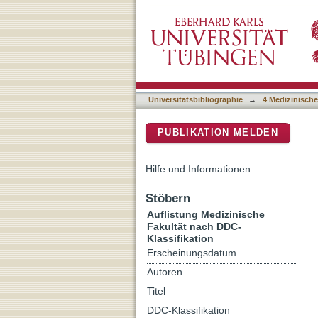
Auflistung 4 Medizinische
DSpace Repositorium (Manakin b
Universitätsbibliographie
→
4 Medizinische
PUBLIKATION MELDEN
Hilfe und Informationen
Stöbern
Auflistung Medizinische
Fakultät nach DDC-
Klassifikation
Erscheinungsdatum
Autoren
Titel
DDC-Klassifikation