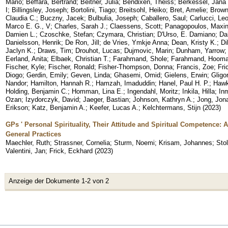
Mario
;
Beffara, Bertrand
;
Beitner, Julia
;
Bendixen, Theiss
;
Berkessel, Jana
I
;
Billingsley, Joseph
;
Bortolini, Tiago
;
Breitsohl, Heiko
;
Bret, Amelie
;
Brown
Claudia C.
;
Buczny, Jacek
;
Bulbulia, Joseph
;
Caballero, Saul
;
Carlucci, Le
Marco E. G., V
;
Charles, Sarah J.
;
Claessens, Scott
;
Panagopoulos, Maxin
Damien L.
;
Czoschke, Stefan
;
Czymara, Christian
;
D'Urso, E. Damiano
;
Da
Danielsson, Henrik
;
De Ron, Jill
;
de Vries, Ymkje Anna
;
Dean, Kristy K.
;
Di
Jaclyn K.
;
Draws, Tim
;
Drouhot, Lucas
;
Dujmovic, Marin
;
Dunham, Yarrow
Eerland, Anita
;
Elbaek, Christian T.
;
Farahmand, Shole
;
Farahmand, Hoom
Fischer, Kyle
;
Fischer, Ronald
;
Fisher-Thompson, Donna
;
Francis, Zoe
;
Fri
Diogo
;
Gerdin, Emily
;
Geven, Linda
;
Ghasemi, Omid
;
Gielens, Erwin
;
Gligo
Nandor
;
Hamilton, Hannah R.
;
Hamzah, Imaduddin
;
Hanel, Paul H. P.
;
Hawk
Holding, Benjamin C.
;
Homman, Lina E.
;
Ingendahl, Moritz
;
Inkila, Hilla
;
In
Ozan
;
Izydorczyk, David
;
Jaeger, Bastian
;
Johnson, Kathryn A.
;
Jong, Jon
Erikson
;
Katz, Benjamin A.
;
Keefer, Lucas A.
;
Kelchtermans, Stijn
(
2023
)
GPs ' Personal Spirituality, Their Attitude and Spiritual Competence:
General Practices
Maechler, Ruth
;
Strassner, Cornelia
;
Sturm, Noemi
;
Krisam, Johannes
;
Sto
Valentini, Jan
;
Frick, Eckhard
(
2023
)
Anzeige der Dokumente 1-2 von 2