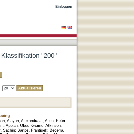
Einloggen
Klassifikation "200"
e:
-being
han
;
Alayan, Alexandra J.
;
Allen, Peter
nt
;
Appiah, Obed Kwame
;
Atkinson,
, Sachin
;
Bartos, Frantisek
;
Becerra,