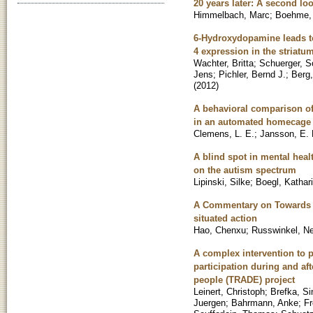
20 years later: A second l
Himmelbach, Marc
;
Boehme,
6-Hydroxydopamine leads to
4 expression in the striatu
Wachter, Britta
;
Schuerger, S
Jens
;
Pichler, Bernd J.
;
Berg,
(
2012
)
A behavioral comparison of
in an automated homecage
Clemens, L. E.
;
Jansson, E. 
A blind spot in mental heal
on the autism spectrum
Lipinski, Silke
;
Boegl, Kathar
A Commentary on Towards au
situated action
Hao, Chenxu
;
Russwinkel, Ne
A complex intervention to p
participation during and af
people (TRADE) project
Leinert, Christoph
;
Brefka, S
Juergen
;
Bahrmann, Anke
;
Fr