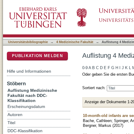
Auflistung 4 Medizinische Fakultät nach DDC-
DSpace Repositorium (Manakin basiert)
Universitätsbibliographie
→
4 Medizinische Fakultät
→
Auflistung 4 Medizi
Auflistung 4 Medi
PUBLIKATION MELDEN
0-9
A
B
C
D
E
F
G
H
I
J
K
L
Hilfe und Informationen
Oder geben Sie die ersten Bu
Stöbern
Sortiert nach:
Auflistung Medizinische
Fakultät nach DDC-
Klassifikation
Anzeige der Dokumente 1-2
Erscheinungsdatum
Autoren
10-month-old infants are se
Bache, Cathleen
;
Springer, A
Titel
Bergner, Markus
(
2017
)
DDC-Klassifikation