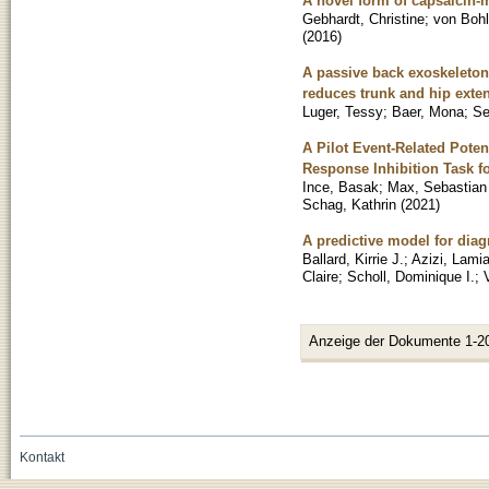
A novel form of capsaicin
Gebhardt, Christine
;
von Bohl
(
2016
)
A passive back exoskeleton
reduces trunk and hip exten
Luger, Tessy
;
Baer, Mona
;
Se
A Pilot Event-Related Pot
Response Inhibition Task fo
Ince, Basak
;
Max, Sebastian
Schag, Kathrin
(
2021
)
A predictive model for diag
Ballard, Kirrie J.
;
Azizi, Lami
Claire
;
Scholl, Dominique I.
;
Anzeige der Dokumente 1-2
Kontakt