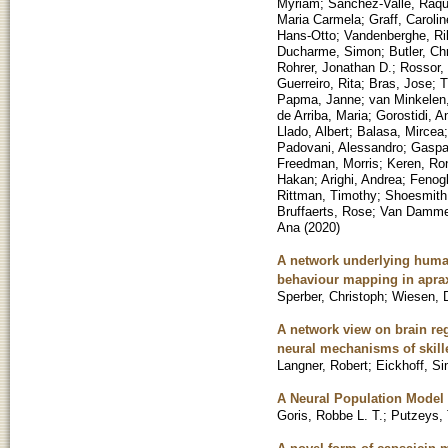
Myriam
;
Sanchez-Valle, Raqu
Maria Carmela
;
Graff, Carolin
Hans-Otto
;
Vandenberghe, Ri
Ducharme, Simon
;
Butler, Ch
Rohrer, Jonathan D.
;
Rossor, 
Guerreiro, Rita
;
Bras, Jose
;
T
Papma, Janne
;
van Minkelen
de Arriba, Maria
;
Gorostidi, A
Llado, Albert
;
Balasa, Mircea
Padovani, Alessandro
;
Gaspar
Freedman, Morris
;
Keren, Ro
Hakan
;
Arighi, Andrea
;
Fenogl
Rittman, Timothy
;
Shoesmith,
Bruffaerts, Rose
;
Van Damme,
Ana
(
2020
)
A network underlying human
behaviour mapping in apra
Sperber, Christoph
;
Wiesen, D
A network view on brain reg
neural mechanisms of skill
Langner, Robert
;
Eickhoff, S
A Neural Population Model f
Goris, Robbe L. T.
;
Putzeys,