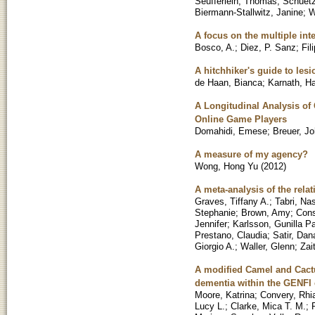
Seufferlein, Thomas
;
Schuetz
Biermann-Stallwitz, Janine
;
W
A focus on the multiple int
Bosco, A.
;
Diez, P. Sanz
;
Fil
A hitchhiker's guide to le
de Haan, Bianca
;
Karnath, H
A Longitudinal Analysis o
Online Game Players
Domahidi, Emese
;
Breuer, J
A measure of my agency?
Wong, Hong Yu
(
2012
)
A meta-analysis of the rela
Graves, Tiffany A.
;
Tabri, Na
Stephanie
;
Brown, Amy
;
Cons
Jennifer
;
Karlsson, Gunilla P
Prestano, Claudia
;
Satir, Dan
Giorgio A.
;
Waller, Glenn
;
Zai
A modified Camel and Cactu
dementia within the GENFI 
Moore, Katrina
;
Convery, Rhi
Lucy L.
;
Clarke, Mica T. M.
;