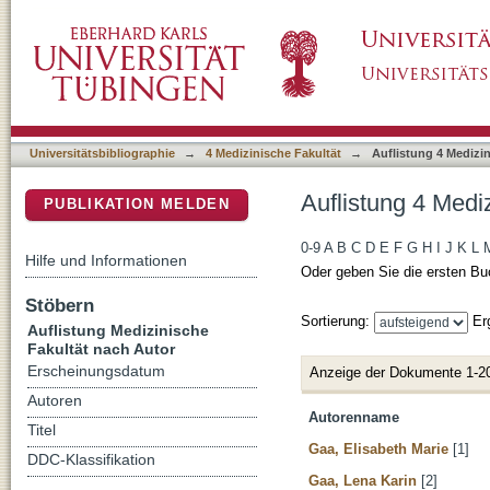
Auflistung 4 Medizinische Fakultät nach Auto
DSpace Repositorium (Manakin basiert)
Universitätsbibliographie
→
4 Medizinische Fakultät
→
Auflistung 4 Medizi
Auflistung 4 Medi
PUBLIKATION MELDEN
0-9
A
B
C
D
E
F
G
H
I
J
K
L
Hilfe und Informationen
Oder geben Sie die ersten Bu
Stöbern
Sortierung:
Er
Auflistung Medizinische
Fakultät nach Autor
Erscheinungsdatum
Anzeige der Dokumente 1-2
Autoren
Autorenname
Titel
Gaa, Elisabeth Marie
[1]
DDC-Klassifikation
Gaa, Lena Karin
[2]