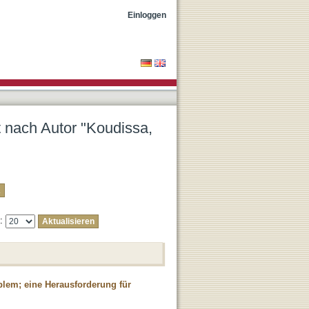
nas"
Einloggen
t nach Autor "Koudissa,
e:
blem; eine Herausforderung für