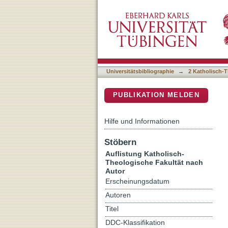
Auflistung 2 Katholisch-T
DSpace Repositorium (Manakin b
Universitätsbibliographie
→
2 Katholisch-T
PUBLIKATION MELDEN
Hilfe und Informationen
Stöbern
Auflistung Katholisch-
Theologische Fakultät nach
Autor
Erscheinungsdatum
Autoren
Titel
DDC-Klassifikation