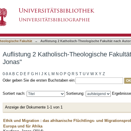
heologische Fakultät nach Autor "Koudissa, Jo
asiert)
heologische Fakultät
→
Auflistung 2 Katholisch-Theologische Fakultät nach Autor
Auflistung 2 Katholisch-Theologische Fakultä
Jonas"
0-9
A
B
C
D
E
F
G
H
I
J
K
L
M
N
O
P
Q
R
S
T
U
V
W
X
Y
Z
Oder geben Sie die ersten Buchstaben ein:
Sortiert nach:
Sortierung:
Ergebniss
Anzeige der Dokumente 1-1 von 1
Ethik und Migration : das afrikanische Flüchtlings- und Migrationspro
Europa und für Afrika