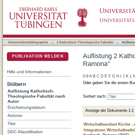
Auflistung 2 Katholisch-Theologische Fakul
DSpace Repositorium (Manakin basiert)
Universitätsbibliographie
→
2 Katholisch-Theologische Fakultät
→
Auflist
Auflistung 2 Kath
PUBLIKATION MELDEN
Ramona"
Hilfe und Informationen
0-9
A
B
C
D
E
F
G
H
I
J
K
L
Oder geben Sie die ersten Bu
Stöbern
Auflistung Katholisch-
Theologische Fakultät nach
Sortiert nach:
Autor
Erscheinungsdatum
Anzeige der Dokumente 1-1
Autoren
Titel
Wirtschaftseinheit Kirche 
Integrativen Wirtschaftsethi
DDC-Klassifikation