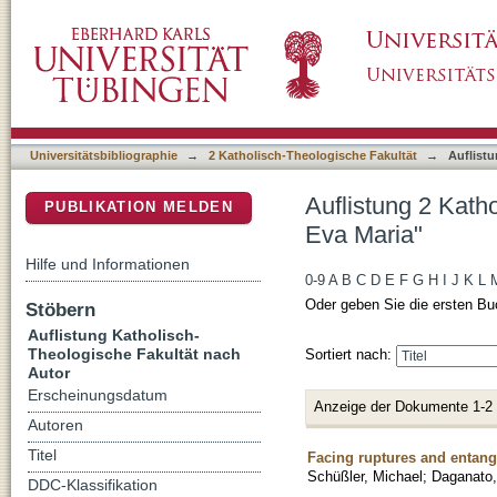
Auflistung 2 Katholisch-Theologische Fakult
DSpace Repositorium (Manakin basiert)
Universitätsbibliographie
→
2 Katholisch-Theologische Fakultät
→
Auflist
Auflistung 2 Kath
PUBLIKATION MELDEN
Eva Maria"
Hilfe und Informationen
0-9
A
B
C
D
E
F
G
H
I
J
K
L
Oder geben Sie die ersten Bu
Stöbern
Auflistung Katholisch-
Theologische Fakultät nach
Sortiert nach:
Autor
Erscheinungsdatum
Anzeige der Dokumente 1-2
Autoren
Titel
Facing ruptures and entang
Schüßler, Michael
;
Daganato,
DDC-Klassifikation