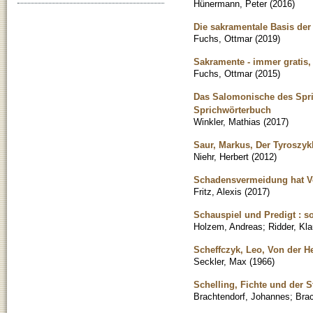
Hünermann, Peter
(
2016
)
Die sakramentale Basis der
Fuchs, Ottmar
(
2019
)
Sakramente - immer gratis,
Fuchs, Ottmar
(
2015
)
Das Salomonische des Spri
Sprichwörterbuch
Winkler, Mathias
(
2017
)
Saur, Markus, Der Tyroszyk
Niehr, Herbert
(
2012
)
Schadensvermeidung hat Vor
Fritz, Alexis
(
2017
)
Schauspiel und Predigt : so
Holzem, Andreas
;
Ridder, Kl
Scheffczyk, Leo, Von der H
Seckler, Max
(
1966
)
Schelling, Fichte und der 
Brachtendorf, Johannes
;
Bra