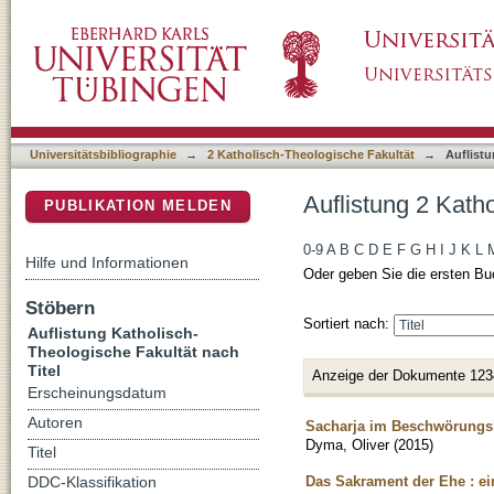
Auflistung 2 Katholisch-Theologische Fakultä
DSpace Repositorium (Manakin basiert)
Universitätsbibliographie
→
2 Katholisch-Theologische Fakultät
→
Auflistu
Auflistung 2 Kath
PUBLIKATION MELDEN
0-9
A
B
C
D
E
F
G
H
I
J
K
L
Hilfe und Informationen
Oder geben Sie die ersten Bu
Stöbern
Sortiert nach:
Auflistung Katholisch-
Theologische Fakultät nach
Titel
Anzeige der Dokumente 123
Erscheinungsdatum
Autoren
Sacharja im Beschwörungsk
Dyma, Oliver
(
2015
)
Titel
Das Sakrament der Ehe : ei
DDC-Klassifikation